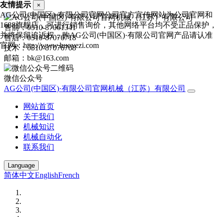
友情提示
×
AG公司(中国区)·有限公司官网公司官方宣传网站为公司官网和
1688旗舰店，可进行销售询价，其他网络平台均不受正品保护，
售前：0510-87061341
并将保留追诉权，购AG公司(中国区)·有限公司官网产品请认准
售后：0510-87076718
官网：http://www.huoyezi.com
技术：0510-87076708
邮箱：bk@163.com
微信公众号
AG公司(中国区)·有限公司官网机械（江苏）有限公司
网站首页
关于我们
机械知识
机械自动化
联系我们
Language
简体中文
English
French