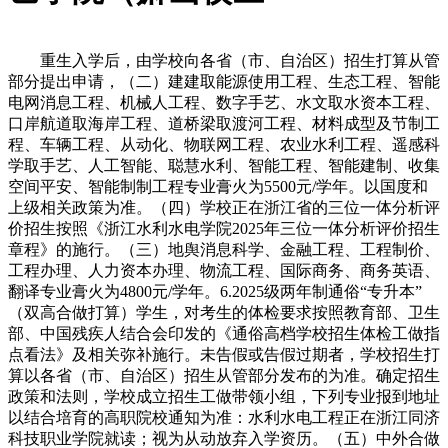
重生入学后，由学校向各省（市、自治区）招生打算从管
部分提出申请，（二）建建取能源使用工程、生态工程、智能
电网消息工程、机械人工程、数字手艺、水文取水资本工程、
口岸航道取海岸工程、道桥梁取渡河工程、材料成型及节制工
程、车辆工程、从动化、物联网工程、农业水利工程、遥感科
学取手艺、人工智能、聪慧水利、智能工程、智能建制、收集
空间平安、智能制制工程专业膏火为5500元/学年。以国度和
上级相关政策为准。（四）学校正在浙江省的三位一体分析评
价招生按照《浙江水利水电学院2025年三位一体分析评价招生
章程》的施行。（三）地舆消息科学、金融工程、工程制价、
工程办理、人力资本办理、物流工程、国际商务、商务英语、
翻译专业膏火为4800元/学年。6.2025级两年制通俗“专升本”
（双高合做打算）学生，对考生的体检要求按照教育部、卫生
部、中国残疾人结合会印发的《通俗高档学校招生体检工做指
点看法》及相关弥补施行。未告假或告假过期者，学校招生打
算以各省（市、自治区）招生从管部分发布的为准。确定招生
政策和法则，学校成立招生工做带领小组，下列专业报到地址
以结合培育的高职院校通知为准：水利水电工程正在浙江同济
科技职业学院就读；视为从动放弃入学资历。（五）中外合做