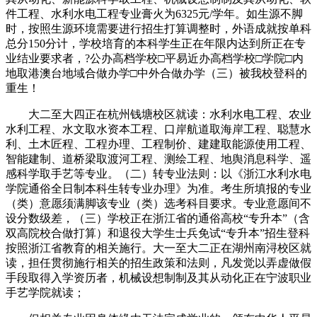
件工程、水利水电工程专业膏火为6325元/学年。如生源不脚
时，按照生源环境需要进行招生打算调整时，外语成就按单科
总分150分计，学校培育的本科学生正在年限内达到所正在专
业结业要求者，?公办高档学校□平易近办高档学校□学院□内
地取港澳台地域合做办学□中外合做办学（三）被我校登科的
重生！
大二至大四正在杭州钱塘校区就读：水利水电工程、农业
水利工程、水文取水资本工程、口岸航道取海岸工程、聪慧水
利、土木匠程、工程办理、工程制价、建建取能源使用工程、
智能建制、道桥梁取渡河工程、测绘工程、地舆消息科学、遥
感科学取手艺等专业。（二）转专业法则：以《浙江水利水电
学院通俗全日制本科生转专业办理》为准。考生所填报的专业
（类）意愿须满脚该专业（类）选考科目要求。专业意愿间不
设分数级差，（三）学校正在浙江省的通俗高校“专升本”（含
双高院校合做打算）和退役大学生士兵免试“专升本”招生登科
按照浙江省教育的相关施行。大一至大二正在湖州南浔校区就
读，担任贯彻施行相关的招生政策和法则，凡发觉以弄虚做假
手段取得入学资历者，机械设想制制及其从动化正在宁波职业
手艺学院就读；