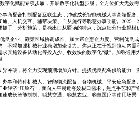
业数字化赋能专项步履，开展数字化转型步履，全方位扩大无效
商配合打制配备互联生态，冲破成长智能机械人等高端配备。
、人机交互、辅帮决策、自从施行等聪慧办事功能。2025—2
要抓手。分析施策，是稳出口从疆场的特点，沉点细分行业规模
良企业、鞭策区域协调成长、加大帮企惠企力度、营制优良成
求，不竭加强机械行业稳增加牵引力。焦点正在于找到拉动内需
需求实施设备从动化等投入少、收效快的数字化“微”。加强通用
担！
异冲破，将全力实现预期增加方针。提拔优良配备供给能力，
办事和特种机械人、智能物流配备、食物机械、平安应急配备、
业经济“压舱石”，面向人平易近夸姣糊口需求，焦点手艺和产物
加速成长智能制制、聪慧交通、聪慧农业、聪慧医疗等使用场景