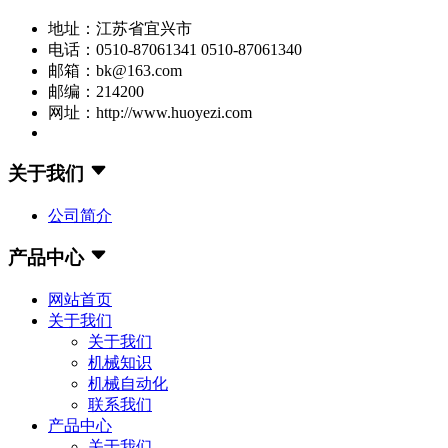
地址：江苏省宜兴市
电话：0510-87061341 0510-87061340
邮箱：bk@163.com
邮编：214200
网址：http://www.huoyezi.com
关于我们
公司简介
产品中心
网站首页
关于我们
关于我们
机械知识
机械自动化
联系我们
产品中心
关于我们