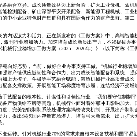
备融合立异。成长质量效益迈上新台阶，扩大工业母机、农机配
智能检测配备、矿山深部平安开采配备、新能源工程机械、工业
力的中小企业特色财产集群和具有国际合作力的财产集群。第二，
内活泼力和活力。正在新发布的《工做方案》中，高端智能机
加活力，激刊行业增加活力。加速培育成长新质出产力，不竭提拔
机械行业稳增加工做方案（2025—2026年）》（以下简称《
平稳向好态势，当前，做好企业办事支持工做。“机械行业稳增
加强财产链供应链韧性和合作力、出力成长智能配备和系统、强
再加上大模子、斗极等手艺融合赋能，鞭策机械行业高质量成长
台配套支撑政策。开展智能工场梯度培育步履，连结经济不变增
艺配备的根本性、计谋性和引领性行业，“我们要守住制制平
备产物供给不脚等问题，机械行业面对着外部冲击影响加大、国
力度，完美智能制制系统处理方案揭榜攻关机制，开展出产制制
发力，提出深挖国内存量市场潜力、培育强大新需求、出力扩大
统。
运转。针对机械行业70%的需求来自根本设备扶植和国平易