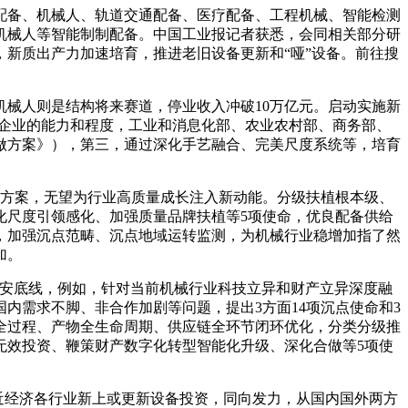
备、机械人、轨道交通配备、医疗配备、工程机械、智能检测
机械人等智能制制配备。中国工业报记者获悉，会同相关部分研
新质出产力加速培育，推进老旧设备更新和“哑”设备。前往搜
械人则是结构将来赛道，停业收入冲破10万亿元。启动实施新
办事企业的能力和程度，工业和消息化部、农业农村部、商务部、
工做方案》），第三，通过深化手艺融合、完美尺度系统等，培育
加方案，无望为行业高质量成长注入新动能。分级扶植根本级、
化尺度引领感化、加强质量品牌扶植等5项使命，优良配备供给
，加强沉点范畴、沉点地域运转监测，为机械行业稳增加指了然
加。
安底线，例如，针对当前机械行业科技立异和财产立异深度融
内需求不脚、非合作加剧等问题，提出3方面14项沉点使命和3
全过程、产物全生命周期、供应链全环节闭环优化，分类分级推
无效投资、鞭策财产数字化转型智能化升级、深化合做等5项使
近经济各行业新上或更新设备投资，同向发力，从国内国外两方