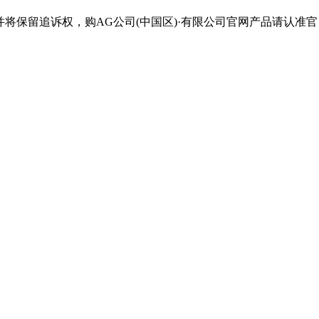
并将保留追诉权，购AG公司(中国区)·有限公司官网产品请认准官