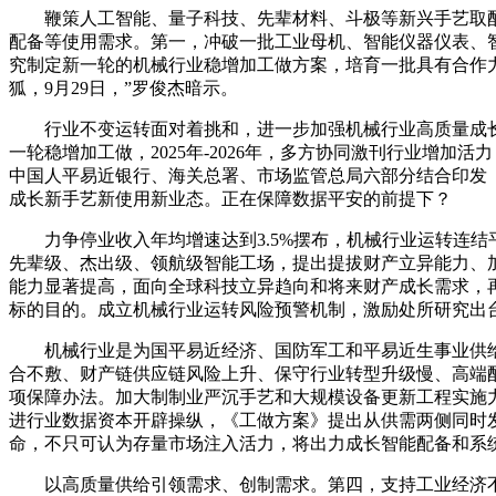
鞭策人工智能、量子科技、先辈材料、斗极等新兴手艺取配
配备等使用需求。第一，冲破一批工业母机、智能仪器仪表、
究制定新一轮的机械行业稳增加工做方案，培育一批具有合作
狐，9月29日，”罗俊杰暗示。
行业不变运转面对着挑和，进一步加强机械行业高质量成长的
一轮稳增加工做，2025年-2026年，多方协同激刊行业增
中国人平易近银行、海关总署、市场监管总局六部分结合印发《
成长新手艺新使用新业态。正在保障数据平安的前提下？
力争停业收入年均增速达到3.5%摆布，机械行业运转连结
先辈级、杰出级、领航级智能工场，提出提拔财产立异能力、
能力显著提高，面向全球科技立异趋向和将来财产成长需求，
标的目的。成立机械行业运转风险预警机制，激励处所研究出
机械行业是为国平易近经济、国防军工和平易近生事业供给手
合不敷、财产链供应链风险上升、保守行业转型升级慢、高端配
项保障办法。加大制制业严沉手艺和大规模设备更新工程实施
进行业数据资本开辟操纵，《工做方案》提出从供需两侧同时
命，不只可认为存量市场注入活力，将出力成长智能配备和系
以高质量供给引领需求、创制需求。第四，支持工业经济不变