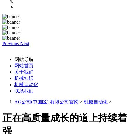
Previous
Next
网站导航
网站首页
关于我们
机械知识
机械自动化
联系我们
AG公司(中国区)·有限公司官网
>
机械自动化
>
正在高质量成长的道上持续着
强