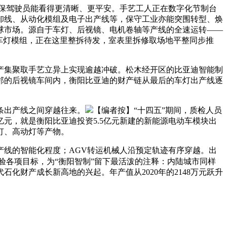
保驾驶员能看得更清晰、更平安。手艺工人正在数字化节制台
卸线、从动化模组及电子出产线等，保守工业亦能突围转型、焕
球市场。源自于车灯、后视镜、电机卷轴等产线的全速运转——
车灯模组，正在这里整拆待发，室表里拆修取场地平整同步推
集聚取手艺立异上实现逾越冲破。松木经开区的比亚迪智能制
邻的后视镜车间内，衡阳比亚迪的财产链从最后的车灯出产线逐
条出产线之间穿越往来。
【编者按】“十四五”期间，质检人员
1亿元，就是衡阳比亚迪投资5.5亿元新建的新能源电动车模块出
灯、高动灯等产物。
线的智能化程度；AGV转运机械人沿预定轨迹有序穿越。出
验各项目标，为“衡阳智制”留下最活泼的注释：内陆城市同样
财产成长新高地的兴起。年产值从2020年的2148万元跃升