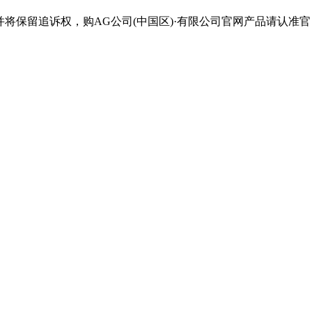
并将保留追诉权，购AG公司(中国区)·有限公司官网产品请认准官