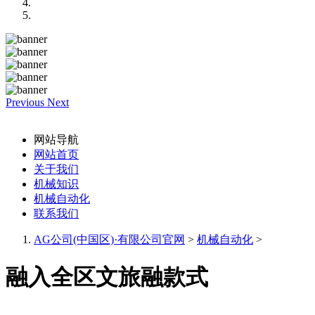
Previous
Next
网站导航
网站首页
关于我们
机械知识
机械自动化
联系我们
AG公司(中国区)·有限公司官网
>
机械自动化
>
融入全区文旅融款式