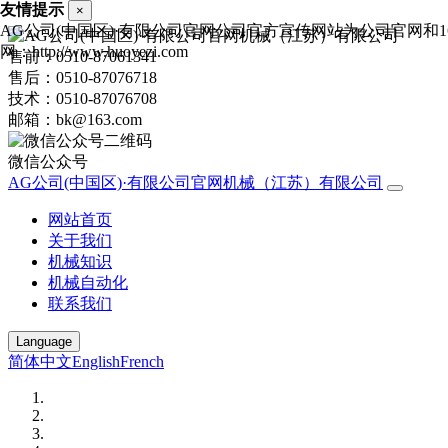
友情提示
×
AG公司(中国区)·有限公司官网公司官方宣传网站为公司官网和
网：http://www.huoyezi.com
售前：0510-87061341
售后：0510-87076718
技术：0510-87076708
邮箱：bk@163.com
微信公众号
AG公司(中国区)·有限公司官网机械（江苏）有限公司
网站首页
关于我们
机械知识
机械自动化
联系我们
Language
简体中文
English
French