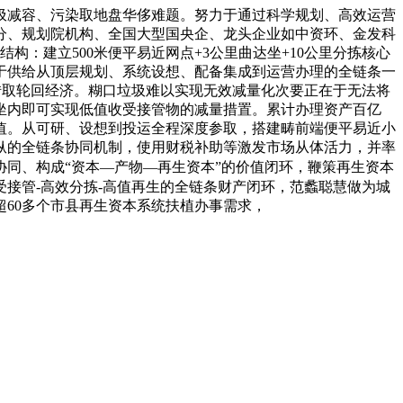
减容、污染取地盘华侈难题。努力于通过科学规划、高效运营
分、规划院机构、全国大型国央企、龙头企业如中资环、金发科
：建立500米便平易近网点+3公里曲达坐+10公里分拣核心
于供给从顶层规划、系统设想、配备集成到运营办理的全链条一
转取轮回经济。糊口垃圾难以实现无效减量化次要正在于无法将
达坐内即可实现低值收受接管物的减量措置。累计办理资产百亿
化增值。从可研、设想到投运全程深度参取，搭建畴前端便平易近小
操纵的全链条协同机制，使用财税补助等激发市场从体活力，并率
同、构成“资本—产物—再生资本”的价值闭环，鞭策再生资本
接管-高效分拣-高值再生的全链条财产闭环，范蠡聪慧做为城
60多个市县再生资本系统扶植办事需求，