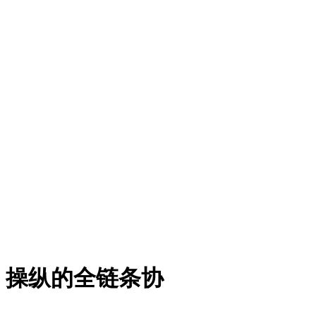
、操纵的全链条协