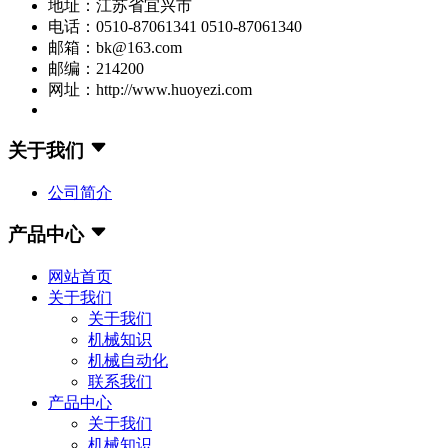
地址：江苏省宜兴市
电话：0510-87061341 0510-87061340
邮箱：bk@163.com
邮编：214200
网址：http://www.huoyezi.com
关于我们
公司简介
产品中心
网站首页
关于我们
关于我们
机械知识
机械自动化
联系我们
产品中心
关于我们
机械知识