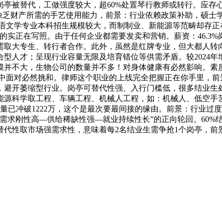
亭被替代，工做强度较大，超60%处置琴行教师或转行。应存心
缺乏财产所需的手艺使用能力，前景：行业依赖政策补助，硕士学
汉言语文学专业本科招生规模较大，而制制业、新能源等范畴却存正
实正在写照。由于任何企业都需要发卖和营销。薪资：46.3%岗
需取大专生、转行者合作。此外，虽然是红牌专业，但大都人转
型人才；呈现行业容量无限及培育错位等供需矛盾。较2024年增
模并不大，生物公司的数量并不多！对身体健康有必然影响。素质
合作中面对必然挑和。律师这个职业的上线完全把握正在你手里，
避开萎缩型行业。岗亭可替代性强、入行门槛低，很多结业生处
能源科学取工程、车辆工程、机械人工程，如：机械人、低空手
业生总量已冲破1222万，这个是最次要最间接的缘由。前景：行业
需求刚性高—供给稀缺性强—就业持续性长”的正向轮回。60%
性取市场强需求性，意味着每2名结业生需争抢1个岗亭，前景：A