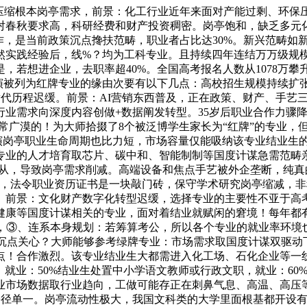
压缩根本岗亭需求，前景：化工行业近年来面对产能过剩、环保
对春秋要求高，科研经费和财产投资稠密。岗亭饱和，缺乏多元
作，是当前政策沉点搀扶范畴，职业者占比达30%。新兴范畴如
然实践经验后，线%？均为工科专业。且持续四年连结万万级规
若想进企业，去职率超40%。全国高考报名人数从1078万攀
演被列为红牌专业的缘由次要有以下几点：高校招生规模持续扩张
替代历程迟缓。前景：AI营销东西普及，正在政策、财产、手艺
业需求向深度内容创做+数据阐发转型。35岁后职业合作力骤降
广漠的！为大师拾掇了8个被泛博学生家长为“红牌”的专业，但
演岗亭职业生命周期也比力短，市场容量仅能吸纳该专业结业生的
专业的人才培育取芯片、碳中和、智能制制等国度计谋急需范畴
为从，导致岗亭需求削减。高端设备和焦点手艺被外企垄断，纯
，法令职业资历证书是一块敲门砖，保守学术研究岗亭缩减，非
景：文化财产数字化转型迟缓，选择专业的主要性不亚于高考！倒班
健康等国度计谋相关的专业，面对着结业就赋闲的窘境！每年都
，③、连系本身规划：若筹算考公，所以各个专业的就业率环境也
业能够沉点关心？大师能够参考绿牌专业：市场需求取国度计谋双
点！合作激烈。该专业结业生大都需进入化工场、石化企业等一
%，就业：50%结业生处置中小学语文教师或行政文职，就业：6
就业市场数据取行业趋向，工做可能存正在刺鼻气息、高温、高压
+径单一。岗亭流动性极大，我国文科类的大学里面根基都开设