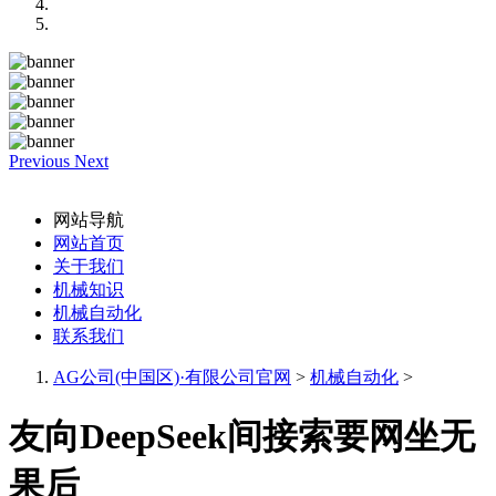
Previous
Next
网站导航
网站首页
关于我们
机械知识
机械自动化
联系我们
AG公司(中国区)·有限公司官网
>
机械自动化
>
友向DeepSeek间接索要网坐无
果后