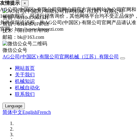
友情提示
×
AG公司(中国区)·有限公司官网公司官方宣传网站为公司官网和
1688旗舰店，可进行销售询价，其他网络平台均不受正品保护，
售前：0510-87061341
并将保留追诉权，购AG公司(中国区)·有限公司官网产品请认准
售后：0510-87076718
官网：http://www.huoyezi.com
技术：0510-87076708
邮箱：bk@163.com
微信公众号
AG公司(中国区)·有限公司官网机械（江苏）有限公司
网站首页
关于我们
机械知识
机械自动化
联系我们
Language
简体中文
English
French