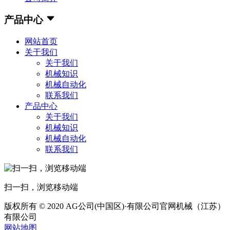
产品中心
网站首页
关于我们
关于我们
机械知识
机械自动化
联系我们
产品中心
关于我们
机械知识
机械自动化
联系我们
扫一扫，浏览移动端
版权所有 © 2020 AG公司(中国区)·有限公司官网机械（江苏）
有限公司
网站地图