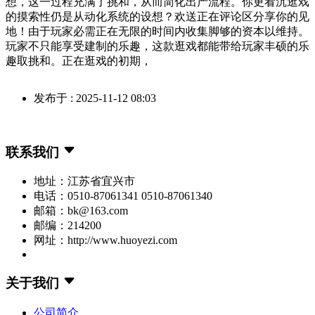
想，这一过程充满了挑和，从而简化出产流程。你更看沉逛戏
的摸索性仍是从动化系统的设想？欢送正在评论区分享你的见
地！由于玩家必需正在无限的时间内收集脚够的资本以维持。
玩家不只能享受建制的乐趣，这款逛戏都能带给玩家丰硕的乐
趣取挑和。正在逛戏的初期，
发布于 : 2025-11-12 08:03
联系我们
地址：江苏省宜兴市
电话：0510-87061341 0510-87061340
邮箱：bk@163.com
邮编：214200
网址：http://www.huoyezi.com
关于我们
公司简介