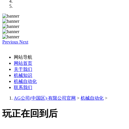
Previous
Next
网站导航
网站首页
关于我们
机械知识
机械自动化
联系我们
AG公司(中国区)·有限公司官网
>
机械自动化
>
玩正在回到后