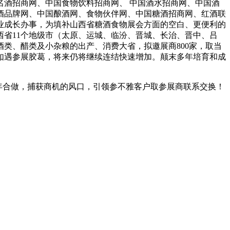
酒招商网、中国食物饮料招商网、 中国酒水招商网、中国酒
酒品牌网、中国酿酒网、食物伙伴网、中国糖酒招商网、红酒联
业成长办事，为填补山西省糖酒食物展会方面的空白、更便利的
省11个地级市（太原、运城、临汾、晋城、长治、晋中、吕
类、醋类及小杂粮的出产、消费大省，拟邀展商800家，取当
如遇参展胶葛，将来仍将继续连结快速增加。颠末多年培育和成
年合做，捕获商机的风口，引领参不雅客户取参展商联系交换！