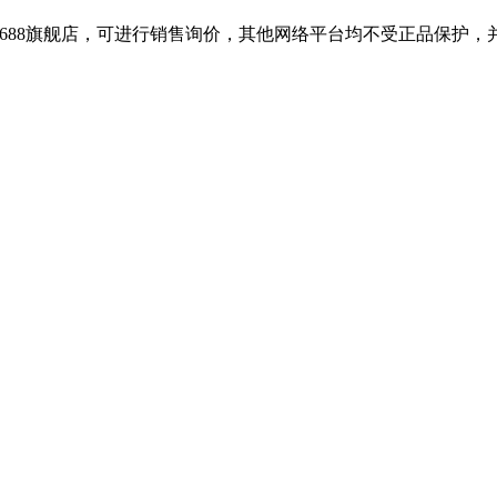
1688旗舰店，可进行销售询价，其他网络平台均不受正品保护，