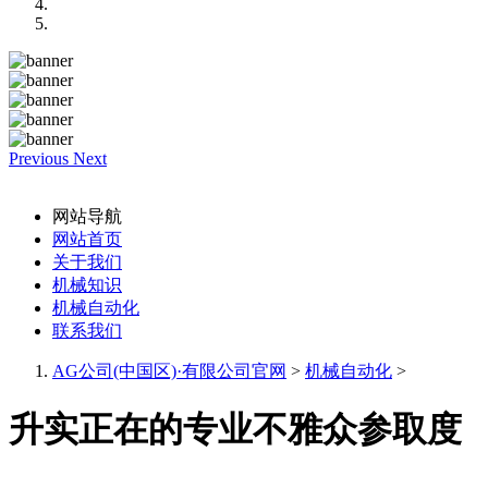
Previous
Next
网站导航
网站首页
关于我们
机械知识
机械自动化
联系我们
AG公司(中国区)·有限公司官网
>
机械自动化
>
升实正在的专业不雅众参取度