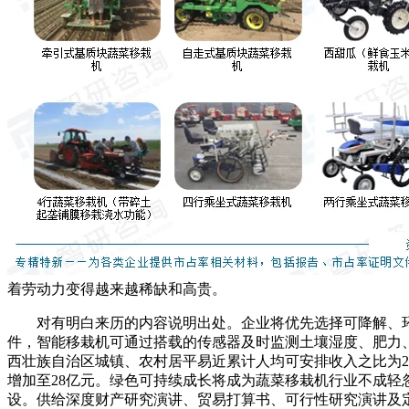
着劳动力变得越来越稀缺和高贵。
对有明白来历的内容说明出处。企业将优先选择可降解、环
件，智能移栽机可通过搭载的传感器及时监测土壤湿度、肥力、
西壮族自治区城镇、农村居平易近累计人均可安排收入之比为2.07
增加至28亿元。绿色可持续成长将成为蔬菜移栽机行业不成轻
设。供给深度财产研究演讲、贸易打算书、可行性研究演讲及