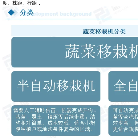
度、株距、行距，