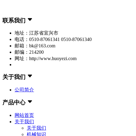
联系我们
地址：江苏省宜兴市
电话：0510-87061341 0510-87061340
邮箱：bk@163.com
邮编：214200
网址：http://www.huoyezi.com
关于我们
公司简介
产品中心
网站首页
关于我们
关于我们
机械知识