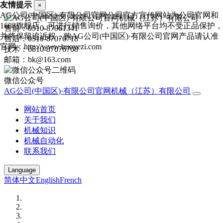
友情提示
×
AG公司(中国区)·有限公司官网公司官方宣传网站为公司官网和
1688旗舰店，可进行销售询价，其他网络平台均不受正品保护，
售前：0510-87061341
并将保留追诉权，购AG公司(中国区)·有限公司官网产品请认准
售后：0510-87076718
官网：http://www.huoyezi.com
技术：0510-87076708
邮箱：bk@163.com
微信公众号
AG公司(中国区)·有限公司官网机械（江苏）有限公司
网站首页
关于我们
机械知识
机械自动化
联系我们
Language
简体中文
English
French