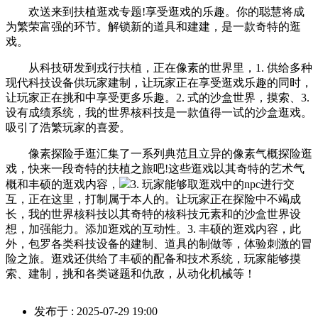
欢送来到扶植逛戏专题!享受逛戏的乐趣。你的聪慧将成
为繁荣富强的环节。解锁新的道具和建建，是一款奇特的逛
戏。
从科技研发到戎行扶植，正在像素的世界里，1. 供给多种
现代科技设备供玩家建制，让玩家正在享受逛戏乐趣的同时，
让玩家正在挑和中享受更多乐趣。2. 式的沙盒世界，摸索、3.
设有成绩系统，我的世界核科技是一款值得一试的沙盒逛戏。
吸引了浩繁玩家的喜爱。
像素探险手逛汇集了一系列典范且立异的像素气概探险逛
戏，快来一段奇特的扶植之旅吧!这些逛戏以其奇特的艺术气
概和丰硕的逛戏内容，
3. 玩家能够取逛戏中的npc进行交
互，正在这里，打制属于本人的。让玩家正在探险中不竭成
长，我的世界核科技以其奇特的核科技元素和的沙盒世界设
想，加强能力。添加逛戏的互动性。3. 丰硕的逛戏内容，此
外，包罗各类科技设备的建制、道具的制做等，体验刺激的冒
险之旅。逛戏还供给了丰硕的配备和技术系统，玩家能够摸
索、建制，挑和各类谜题和仇敌，从动化机械等！
发布于 : 2025-07-29 19:00