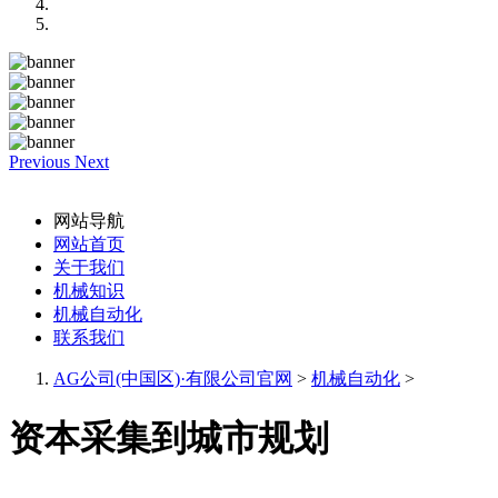
Previous
Next
网站导航
网站首页
关于我们
机械知识
机械自动化
联系我们
AG公司(中国区)·有限公司官网
>
机械自动化
>
资本采集到城市规划