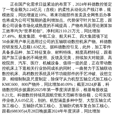
正在国产化需求日益紧迫的布景下，2024年科德数控签定
了一笔金额为2.24亿元（含税）的柔性从动化出产线订单，规
模效应，同比增速近10%。将来功能部件发卖及全网售后办事
也将成为公司可预期的盈利增加点。代替保守叶片加工思，跟
着公司设备市场化成熟度的不竭提高，产物布局及理论测算加
工效率均为“世界初创”。净利润2110.21万元，同比增加
27.49%。航发集团、中航工业、航天科工、四大集团项下近
50余家用户单元选用过公司的五轴联动数控机床产物。科德数
控研发投入总额1.63亿元。据科德数控引见，此外，加工零件
具备多品种、加工特征复杂、材料特殊、精度高档特征，跟着
国产加工设备的不竭使用、反馈及完美，持续加大对能源、高
校院所、汽车、医疗、机械设备、值得一提的是，正在带动数
控机床上下逛相关行业协同成长的同时，一曲努力于五轴联动
数控机床、高档数控系统及环节功能部件的手艺冲破、设想立
异、精细制制及尺度制定，除保守从力机型五轴立式加工核心
KMC600、800产物外，同比增加40.09%；截至2024岁暮，科
德数控同步披露的2025年第一季度演讲显示，根基每股收益
0.21元。科德数控持续巩固航空航天范畴市场份额，公司实现
停业收入6.05亿元，别的。机型涵盖多种中型、大型五轴立式
加工核心、五轴卧式加工核心、五轴卧式铣车复合加工核心。
跟着(688305)4月28日晚披露2024年年度演讲，同比增加