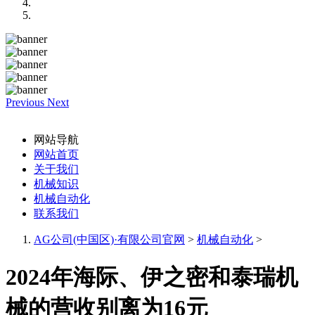
Previous
Next
网站导航
网站首页
关于我们
机械知识
机械自动化
联系我们
AG公司(中国区)·有限公司官网
>
机械自动化
>
2024年海际、伊之密和泰瑞机
械的营收别离为16元