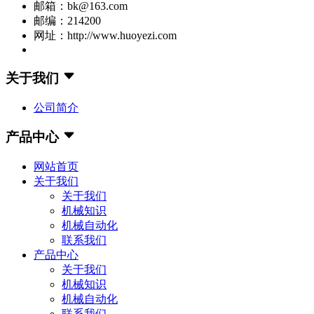
邮箱：bk@163.com
邮编：214200
网址：http://www.huoyezi.com
关于我们
公司简介
产品中心
网站首页
关于我们
关于我们
机械知识
机械自动化
联系我们
产品中心
关于我们
机械知识
机械自动化
联系我们