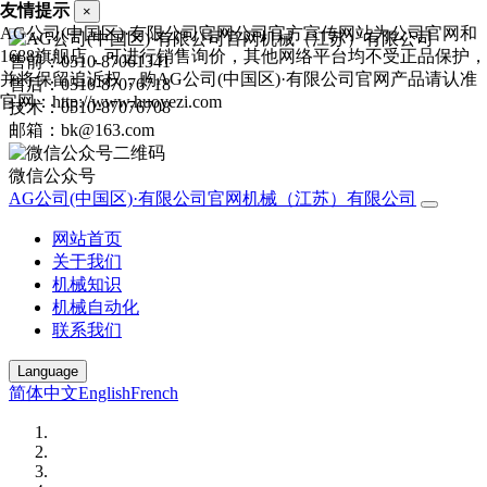
友情提示
×
AG公司(中国区)·有限公司官网公司官方宣传网站为公司官网和
1688旗舰店，可进行销售询价，其他网络平台均不受正品保护，
售前：0510-87061341
并将保留追诉权，购AG公司(中国区)·有限公司官网产品请认准
售后：0510-87076718
官网：http://www.huoyezi.com
技术：0510-87076708
邮箱：bk@163.com
微信公众号
AG公司(中国区)·有限公司官网机械（江苏）有限公司
网站首页
关于我们
机械知识
机械自动化
联系我们
Language
简体中文
English
French