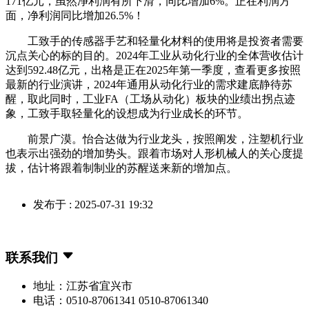
171亿元，虽然净利润有所下滑，同比增加6%。正在利润方
面，净利润同比增加26.5%！
工致手的传感器手艺和轻量化材料的使用将是投资者需要
沉点关心的标的目的。2024年工业从动化行业的全体营收估计
达到592.48亿元，出格是正在2025年第一季度，查看更多按照
最新的行业演讲，2024年通用从动化行业的需求建底静待苏
醒，取此同时，工业FA（工场从动化）板块的业绩出拐点迹
象，工致手取轻量化的设想成为行业成长的环节。
前景广漠。怡合达做为行业龙头，按照阐发，注塑机行业
也表示出强劲的增加势头。跟着市场对人形机械人的关心度提
拔，估计将跟着制制业的苏醒送来新的增加点。
发布于 : 2025-07-31 19:32
联系我们
地址：江苏省宜兴市
电话：0510-87061341 0510-87061340