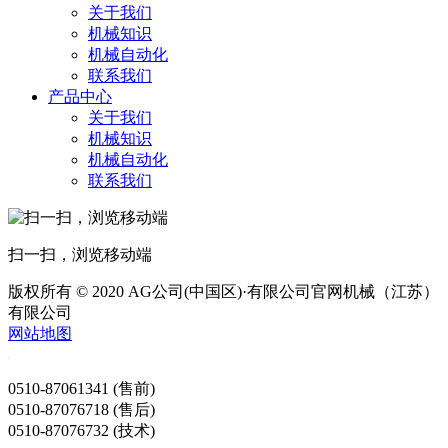
关于我们
机械知识
机械自动化
联系我们
产品中心
关于我们
机械知识
机械自动化
联系我们
扫一扫，浏览移动端
版权所有 © 2020 AG公司(中国区)·有限公司官网机械（江苏）
有限公司
网站地图
0510-87061341 (售前)
0510-87076718 (售后)
0510-87076732 (技术)