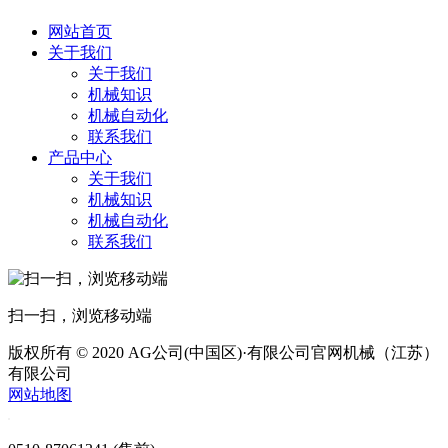
网站首页
关于我们
关于我们
机械知识
机械自动化
联系我们
产品中心
关于我们
机械知识
机械自动化
联系我们
扫一扫，浏览移动端
版权所有 © 2020 AG公司(中国区)·有限公司官网机械（江苏）
有限公司
网站地图