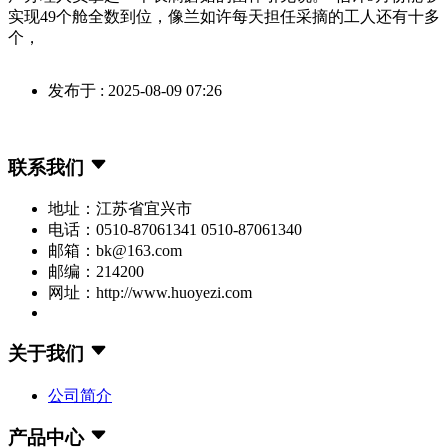
实现49个舱全数到位，像兰如许每天担任采摘的工人还有十多
个，
发布于 : 2025-08-09 07:26
联系我们
地址：江苏省宜兴市
电话：0510-87061341 0510-87061340
邮箱：bk@163.com
邮编：214200
网址：http://www.huoyezi.com
关于我们
公司简介
产品中心