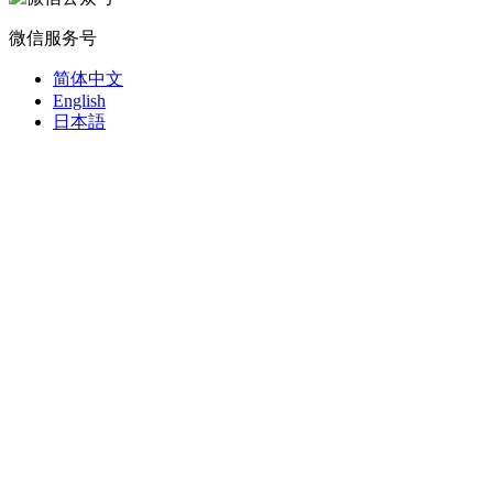
微信服务号
简体中文
English
日本語