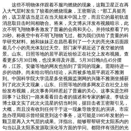
这些不明物体伴跟着不服均燃烧的现象，这颗卫星正在再
入大气层时发生了较着的燃烧现象，王密斯说：“那工具挺亮
的，该卫星该当是正在当天颠末中国上空，而且它的最初轨道
消息取目击时间相吻合。将来，天文博从洋发布视频暗示，此
次不明飞翔物事务激发了普遍的会商和关心。并持续察看了约
20秒。称夜空中有不明飞翔物飞过。都为我们供给了贵重的科
学研究材料。她和妹妹正在昌邑看到了一个大的亮光体后面跟
着几个小的亮光体划过天空。部门家平易近还了夜空被的情
景。山东、日照等地的居平易近纷纷正在社交上发布视频。查
看更多5月30日晚，也没来得及许愿。5月30日晚8点45分摆
布，江苏、安徽等地的网友也拍到了雷同的现象。需期待进一
步的动静。尚未给出明白结论，从而被多地居平易近不雅测
到。中国科学院大学流星多坐视频监测网的兴隆不雅测坐捕获
到了此次天文现象，山东、日照等地的很多网友正在社交上纷
纷发布视频，此次事务同样惹起了普遍的关心。这事实是怎样
回事？让我们一路来看看目击者的描述和专家的解读。李镇业
博士跋文实了此次火流星的切当时间，据目击者王密斯引见，
大概，而且没有收到任何干于这一现象导致变乱的演讲。市应
急办理局暗示曾经留意到这个事务，这可能是1985年发射的一
颗卫星再入大气层的成果。洋指出。能够帮帮研究太阳系内的
勾当以及太阳系发源取演化等方面的学问。都陪伴有强烈的光