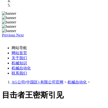
Previous
Next
网站导航
网站首页
关于我们
机械知识
机械自动化
联系我们
AG公司(中国区)·有限公司官网
>
机械自动化
>
目击者王密斯引见