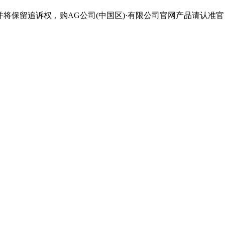
并将保留追诉权，购AG公司(中国区)·有限公司官网产品请认准官