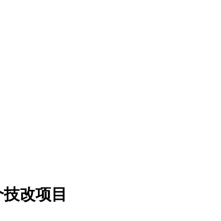
个技改项目