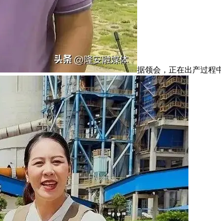
据领会，正在出产过程