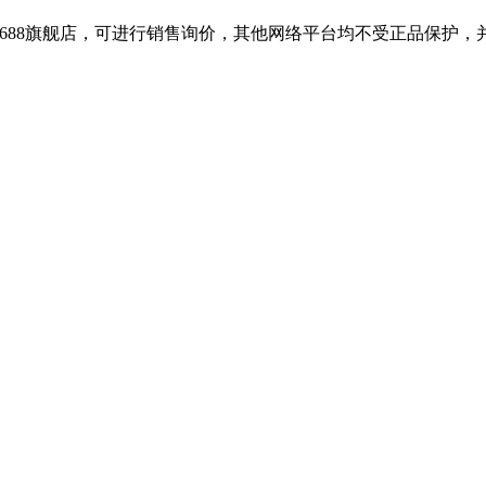
1688旗舰店，可进行销售询价，其他网络平台均不受正品保护，