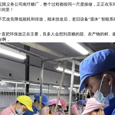
限义务公司南圩糖厂，整个过程都按同一尺度操做，正正在车间
车间里！
改良降低能耗和排放，颠末技改后，老旧设备“退休” 智能系统
直把环保放正在主要，良多人会想到蔗糖的甜、农产物的鲜、建材
在啊，