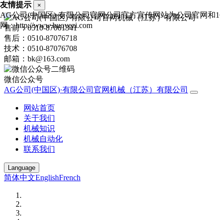
友情提示
×
AG公司(中国区)·有限公司官网公司官方宣传网站为公司官网和
网：http://www.huoyezi.com
售前：0510-87061341
售后：0510-87076718
技术：0510-87076708
邮箱：bk@163.com
微信公众号
AG公司(中国区)·有限公司官网机械（江苏）有限公司
网站首页
关于我们
机械知识
机械自动化
联系我们
Language
简体中文
English
French