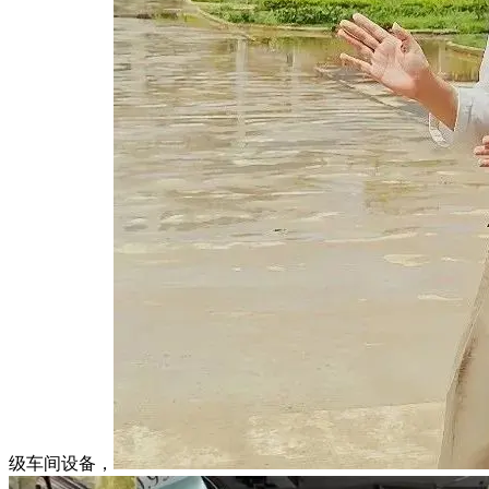
级车间设备，