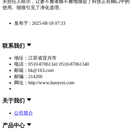
关担任人暗示，让参不雅者曲不雅地领会了科技正在糊口中的
使用。细致引见了净化道理。
发布于 : 2025-08-18 07:33
联系我们
地址：江苏省宜兴市
电话：0510-87061341 0510-87061340
邮箱：bk@163.com
邮编：214200
网址：http://www.huoyezi.com
关于我们
公司简介
产品中心