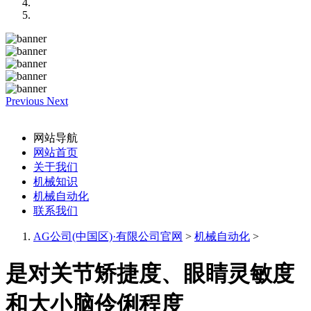
Previous
Next
网站导航
网站首页
关于我们
机械知识
机械自动化
联系我们
AG公司(中国区)·有限公司官网
>
机械自动化
>
是对关节矫捷度、眼睛灵敏度
和大小脑伶俐程度