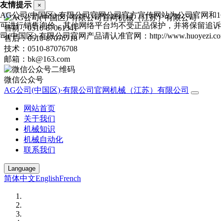
友情提示
×
AG公司(中国区)·有限公司官网公司官方宣传网站为公司官网和1
可进行销售询价，其他网络平台均不受正品保护，并将保留追诉
售前：0510-87061341
司(中国区)·有限公司官网产品请认准官网：http://www.huoyezi.c
售后：0510-87076718
技术：0510-87076708
邮箱：bk@163.com
微信公众号
AG公司(中国区)·有限公司官网机械（江苏）有限公司
网站首页
关于我们
机械知识
机械自动化
联系我们
Language
简体中文
English
French