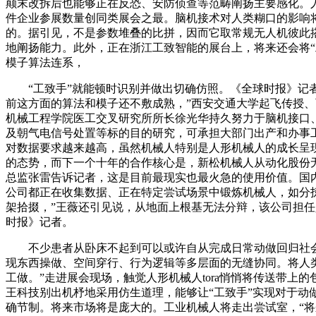
颠末改拆后也能够正在反恐、安防侦查等范畴阐扬主要感化。
件企业参展数量创同类展会之最。脑机接术对人类糊口的影响
的。据引见，不是参数堆叠的比拼，因而它取常规无人机彼此
地阐扬能力。此外，正在浙江工致智能的展台上，将来还会将“
模子算法连系，
“工致手”就能顿时识别并做出切确仿照。《全球时报》记
前这方面的算法和模子还不敷成熟，”西安交通大学起飞传授
机械工程学院医工交叉研究所所长徐光华持久努力于脑机接口
及朝气电信号处置等标的目的研究，可承担大部门出产和办事工
对数据要求越来越高，虽然机械人特别是人形机械人的成长呈
的态势，而下一个十年的合作核心是，新松机械人从动化股份
总监张雷告诉记者，这是目前最现实也最火急的使用价值。国
公司都正在收集数据、正在特定尝试场景中锻炼机械人，如分
架拾掇，”王薇还引见说，从地面上根基无法分辩，该公司担
时报》记者。
不少患者从卧床不起到可以或许自从完成日常动做回归社
现东西操做、空间穿行、行为逻辑等多层面的无缝协同。将人
工做。”走进展会现场，触觉人形机械人tora悄悄将传送带上的
王科技别出机杼地采用仿生道理，能够让“工致手”实现对于动
确节制。将来市场将是庞大的。工业机械人将走出尝试室，“