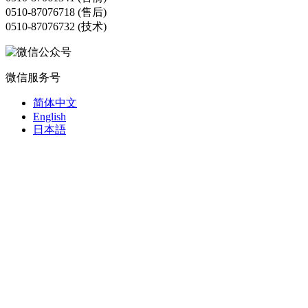
0510-87076718 (售后)
0510-87076732 (技术)
微信服务号
简体中文
English
日本語