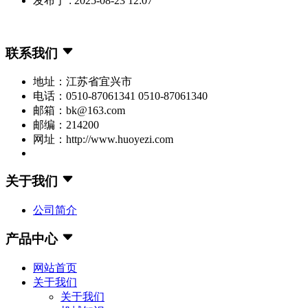
发布于 : 2025-08-23 12:07
联系我们
地址：江苏省宜兴市
电话：0510-87061341 0510-87061340
邮箱：bk@163.com
邮编：214200
网址：http://www.huoyezi.com
关于我们
公司简介
产品中心
网站首页
关于我们
关于我们