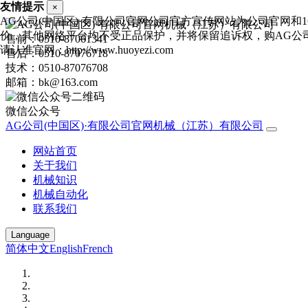
友情提示
×
AG公司(中国区)·有限公司官网公司官方宣传网站为公司官网和1
价，其他网络平台均不受正品保护，并将保留追诉权，购AG公司
售前：0510-87061341
请认准官网：http://www.huoyezi.com
售后：0510-87076718
技术：0510-87076708
邮箱：bk@163.com
微信公众号
AG公司(中国区)·有限公司官网机械（江苏）有限公司
网站首页
关于我们
机械知识
机械自动化
联系我们
Language
简体中文
English
French