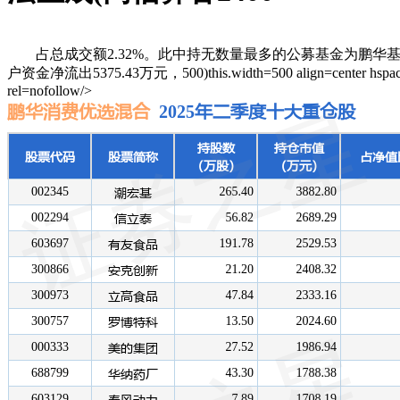
占总成交额2.32%。此中持无数量最多的公募基金为鹏华
户资金净流出5375.43万元，500)this.width=500 align=center hspac
rel=nofollow/>