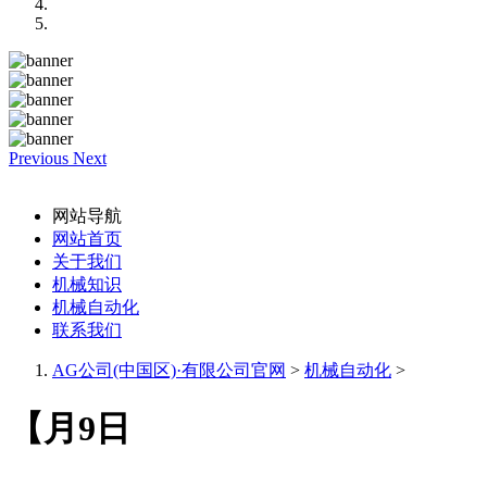
Previous
Next
网站导航
网站首页
关于我们
机械知识
机械自动化
联系我们
AG公司(中国区)·有限公司官网
>
机械自动化
>
【月9日