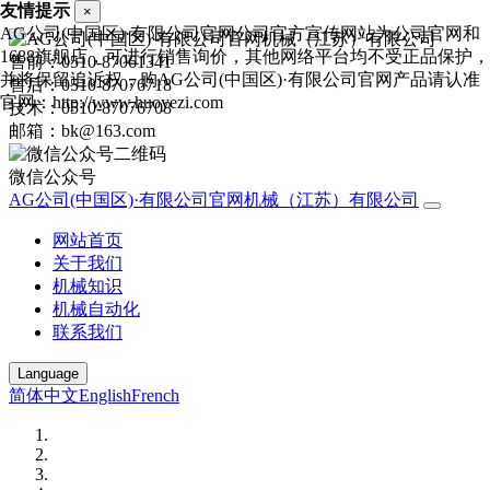
友情提示
×
AG公司(中国区)·有限公司官网公司官方宣传网站为公司官网和
1688旗舰店，可进行销售询价，其他网络平台均不受正品保护，
售前：0510-87061341
并将保留追诉权，购AG公司(中国区)·有限公司官网产品请认准
售后：0510-87076718
官网：http://www.huoyezi.com
技术：0510-87076708
邮箱：bk@163.com
微信公众号
AG公司(中国区)·有限公司官网机械（江苏）有限公司
网站首页
关于我们
机械知识
机械自动化
联系我们
Language
简体中文
English
French