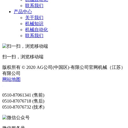
联系我们
产品中心
关于我们
机械知识
机械自动化
联系我们
扫一扫，浏览移动端
版权所有 © 2020 AG公司(中国区)·有限公司官网机械（江苏）
有限公司
网站地图
0510-87061341 (售前)
0510-87076718 (售后)
0510-87076732 (技术)