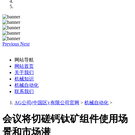
Previous
Next
网站导航
网站首页
关于我们
机械知识
机械自动化
联系我们
AG公司(中国区)·有限公司官网
>
机械自动化
>
会议将切磋钙钛矿组件使用场
景和市场潜