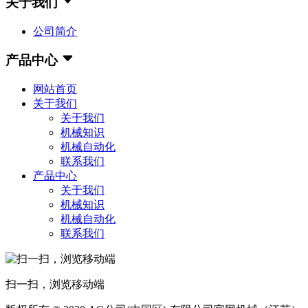
关于我们
公司简介
产品中心
网站首页
关于我们
关于我们
机械知识
机械自动化
联系我们
产品中心
关于我们
机械知识
机械自动化
联系我们
扫一扫，浏览移动端