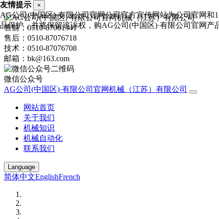
友情提示
×
AG公司(中国区)·有限公司官网公司官方宣传网站为公司官网和
品保护，并将保留追诉权，购AG公司(中国区)·有限公司官网产品请认准官网：
售前：0510-87061341
售后：0510-87076718
技术：0510-87076708
邮箱：bk@163.com
微信公众号
AG公司(中国区)·有限公司官网机械（江苏）有限公司
网站首页
关于我们
机械知识
机械自动化
联系我们
Language
简体中文
English
French