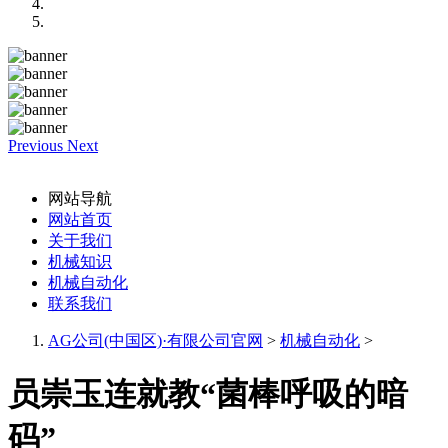
Previous
Next
网站导航
网站首页
关于我们
机械知识
机械自动化
联系我们
AG公司(中国区)·有限公司官网
>
机械自动化
>
员崇玉连就教“菌棒呼吸的暗
码”