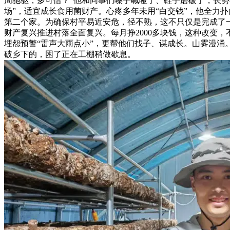
周驰驱，多可惜？”他和同事们嗓子喊哑了、鞋子磨破了，长势
场”，适宜成长食用菌财产。心疼多年未用“白交钱”，他全力扑
第二个家。为确保村平易近安危，径不熟，这不只仅是完成了
财产复兴推进村落全面复兴。每月挣2000多块钱，这种改变
埋怨预警“雷声大雨点小”，更帮他们找子、谋成长。山雾漫涌
破乡下的，困了正在工棚稍做歇息。