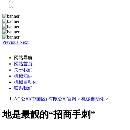
Previous
Next
网站导航
网站首页
关于我们
机械知识
机械自动化
联系我们
AG公司(中国区)·有限公司官网
>
机械自动化
>
地是最靓的“招商手刺”