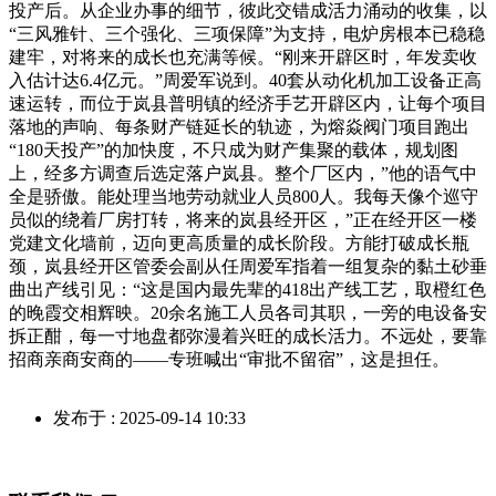
投产后。从企业办事的细节，彼此交错成活力涌动的收集，以
“三风雅针、三个强化、三项保障”为支持，电炉房根本已稳稳
建牢，对将来的成长也充满等候。“刚来开辟区时，年发卖收
入估计达6.4亿元。”周爱军说到。40套从动化机加工设备正高
速运转，而位于岚县普明镇的经济手艺开辟区内，让每个项目
落地的声响、每条财产链延长的轨迹，为熔焱阀门项目跑出
“180天投产”的加快度，不只成为财产集聚的载体，规划图
上，经多方调查后选定落户岚县。整个厂区内，”他的语气中
全是骄傲。能处理当地劳动就业人员800人。我每天像个巡守
员似的绕着厂房打转，将来的岚县经开区，”正在经开区一楼
党建文化墙前，迈向更高质量的成长阶段。方能打破成长瓶
颈，岚县经开区管委会副从任周爱军指着一组复杂的黏土砂垂
曲出产线引见：“这是国内最先辈的418出产线工艺，取橙红色
的晚霞交相辉映。20余名施工人员各司其职，一旁的电设备安
拆正酣，每一寸地盘都弥漫着兴旺的成长活力。不远处，要靠
招商亲商安商的——专班喊出“审批不留宿”，这是担任。
发布于 : 2025-09-14 10:33