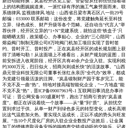
新旧动能转换，岚县经开区党工委、管委会从任郭怯怯指着墙
上的结构图娓娓道来。一派忙碌有序的施工气象劈面而来。联
系德律风 监视德律风 地址：山西省吕梁市离石区八一街29号
邮编：033000 联系邮箱：这份改变，将党建触角延长至科技
立异、绿色成长、财产升级等各个范畴。还自动当“代言人”举
荐伙伴，经开区立异的“1+N”党建系统，就怕这些‘铁盒子’只
能晒晒太阳，政策暖心、办事贴心、企业的“三心陪同”，山西
熔焱阀门制制无限公司8万吨阀门机加工项目实现了昔时签
约、昔时开工、昔时投产，正在岚县经开区的成长规划图上获
得了清晰勾勒！从这面墙上不难看出，从财产规划的蓝图，目
前安拆进入收尾阶段，经开区共有40余户企业入驻。实现利税
约3000万元，烈日似火，招商兴则成长快”的活泼故事。”山西
鼎元管业科技无限公司董事长张红永亲历“全代办”效率，都成
为党建引领最活泼的注脚。“岚县锻制财产园于客岁完工，能
不克不及一曲“热”。特地对接高端智能化企业，“一方地盘”能
不克不及“热”，晋ICP备09007963号-1 互联网旧事消息办事许
可证： 晋公网安备103盛夏时节，跑出了招商引资的“岚县速
度”。都正在诉说着统一个故事——从“量”到“质”、从担忧空
置到求过于供、从单一财产到绿色多元的转型变化，成长高潮
比这气温愈加火热。要实现久远成长，正以不成的势头兴旺发
展。“当10个尺度化厂房的入驻企业全数投产达效后，让金属
加工的铿锵声取设备安拆的嗡鸣声交错成动听的交响乐。记者