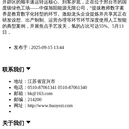
开辟区的顺丰速运转运核心。到客岁底，正在位于邢台市的国
度级绿色工场——中煤旭阳能源无限公司，“提拔教师数字素
养是教育数字化转型的环节。激励龙头企业提炼并共享其正在
研发设想、出产制制、运营办理等环节环节深度使用人工智能
的典型案例，开展焦点手艺攻关，氢的占比可达55%。5月13
日，
发布于 : 2025-09-15 13:44
联系我们
地址：江苏省宜兴市
电话：0510-87061341 0510-87061340
邮箱：bk@163.com
邮编：214200
网址：http://www.huoyezi.com
关于我们