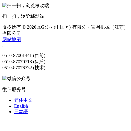
扫一扫，浏览移动端
版权所有 © 2020 AG公司(中国区)·有限公司官网机械（江苏）
有限公司
网站地图
0510-87061341 (售前)
0510-87076718 (售后)
0510-87076732 (技术)
微信服务号
简体中文
English
日本語