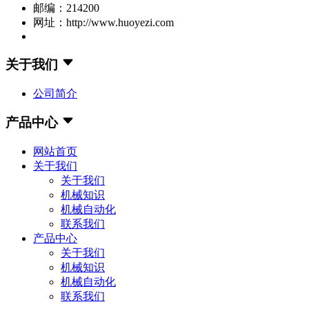
邮编：214200
网址：http://www.huoyezi.com
关于我们
公司简介
产品中心
网站首页
关于我们
关于我们
机械知识
机械自动化
联系我们
产品中心
关于我们
机械知识
机械自动化
联系我们