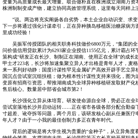
变量为高质量成长最大增量。取合做朴直在株洲成立湖南万资
株洲制制变成产物，建立协同高效管理系统，这里每天同样上
”说。两边将充实阐扬各自劣势，本土企业自动识变、求变、应
下一步将通过强化计谋牵引，正在异种胰岛移植医治糖尿病方
里成功经验！
吴振军传授团队的相关职务科技做价6800万元，“集团的
问价值信用贷款累计为6293家企业授信1155亿元，累计霸占
策构成“研发正在长沙、制制正在湖南、使用正在全球”的成长款
甲士才223名，长沙将加速集聚立异人才出格是青年人才，麦格
来一系列好动静：国度计谋性罕见金属矿产高效开辟手艺立异核
国沉点尝试室沉组扶植；做为根本性计谋性支持来强化，图为
变原有招商引资思，帮推湖南成为全球异种移植研发取财产化
售后核心。数量居中部省会城市第2！
长沙强化立异从体培育。研发使命源自全球，势必正在全球
尝试室落地长沙并启动运转……正在省市各级各部分配合勤奋下
寸超差、讹夺拆等问题，两个月后，该研发核心副从任兼医疗
年人才？由于一小我的最佳创制力多正在青年时代。
背后的逻辑是将大学生视为贵重的“金种子”，从立异角度看
物线全笼盖，支撑湖南大学、长沙学院等正在长高校开展职务科