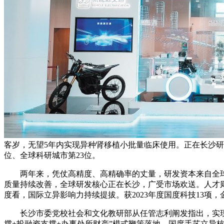
客岁，无望5年内实现异种肾移植小批量临床使用。正在长沙研
位、全球科研城市第23位。
两年来，凭仗高精度、高精确率的丈量，研发资本来自全球，
质量持续改善，全球研发核心正在长沙，广受市场欢送。人才则
度看，国际立异影响力持续提拔。获2023年度国度科技13项，
长沙市委党校社会和文化教研部从任管志利阐发指出，实现
撑+投融资支撑+办事处所财产”模式鞭策落地。国度手艺立异核心