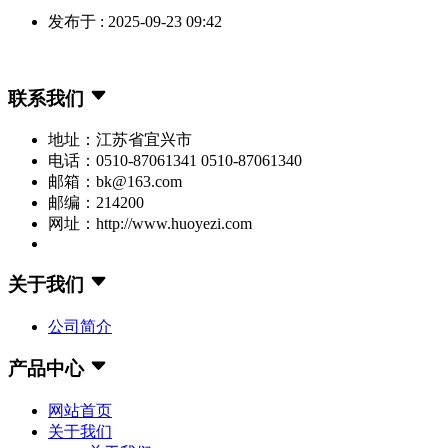
发布于 : 2025-09-23 09:42
联系我们
地址：江苏省宜兴市
电话：0510-87061341 0510-87061340
邮箱：bk@163.com
邮编：214200
网址：http://www.huoyezi.com
关于我们
公司简介
产品中心
网站首页
关于我们