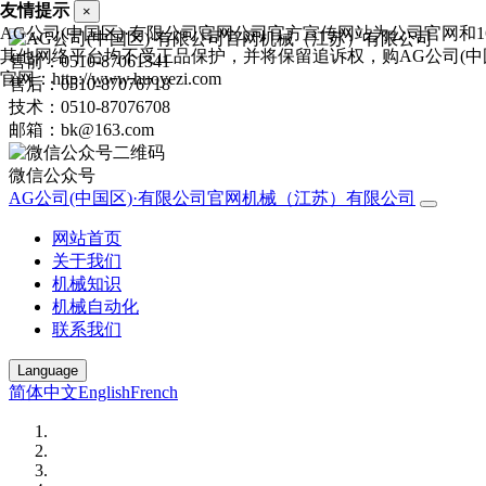
友情提示
×
AG公司(中国区)·有限公司官网公司官方宣传网站为公司官网和1
其他网络平台均不受正品保护，并将保留追诉权，购AG公司(中
售前：0510-87061341
官网：http://www.huoyezi.com
售后：0510-87076718
技术：0510-87076708
邮箱：bk@163.com
微信公众号
AG公司(中国区)·有限公司官网机械（江苏）有限公司
网站首页
关于我们
机械知识
机械自动化
联系我们
Language
简体中文
English
French