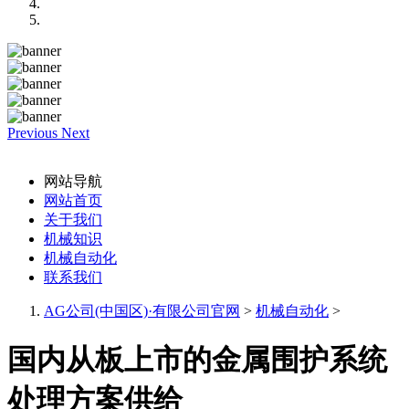
Previous
Next
网站导航
网站首页
关于我们
机械知识
机械自动化
联系我们
AG公司(中国区)·有限公司官网
>
机械自动化
>
国内从板上市的金属围护系统
处理方案供给