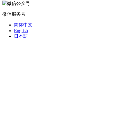
微信服务号
简体中文
English
日本語