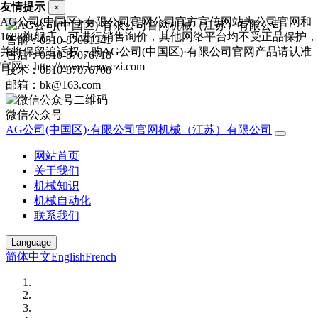
友情提示
×
AG公司(中国区)·有限公司官网公司官方宣传网站为公司官网和
1688旗舰店，可进行销售询价，其他网络平台均不受正品保护，
售前：0510-87061341
并将保留追诉权，购AG公司(中国区)·有限公司官网产品请认准
售后：0510-87076718
官网：http://www.huoyezi.com
技术：0510-87076708
邮箱：bk@163.com
微信公众号
AG公司(中国区)·有限公司官网机械（江苏）有限公司
网站首页
关于我们
机械知识
机械自动化
联系我们
Language
简体中文
English
French