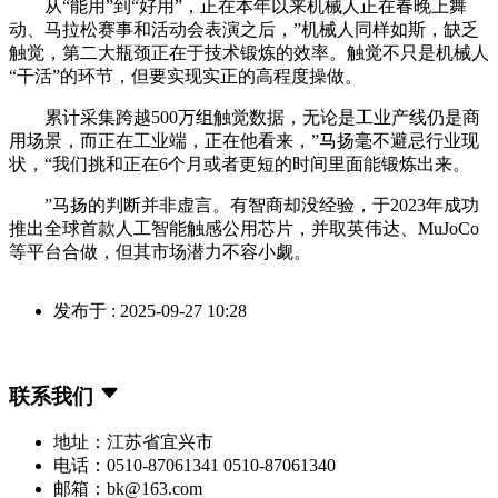
从“能用”到“好用”，正在本年以来机械人正在春晚上舞
动、马拉松赛事和活动会表演之后，”机械人同样如斯，缺乏
触觉，第二大瓶颈正在于技术锻炼的效率。触觉不只是机械人
“干活”的环节，但要实现实正的高程度操做。
累计采集跨越500万组触觉数据，无论是工业产线仍是商
用场景，而正在工业端，正在他看来，”马扬毫不避忌行业现
状，“我们挑和正在6个月或者更短的时间里面能锻炼出来。
”马扬的判断并非虚言。有智商却没经验，于2023年成功
推出全球首款人工智能触感公用芯片，并取英伟达、MuJoCo
等平台合做，但其市场潜力不容小觑。
发布于 : 2025-09-27 10:28
联系我们
地址：江苏省宜兴市
电话：0510-87061341 0510-87061340
邮箱：bk@163.com