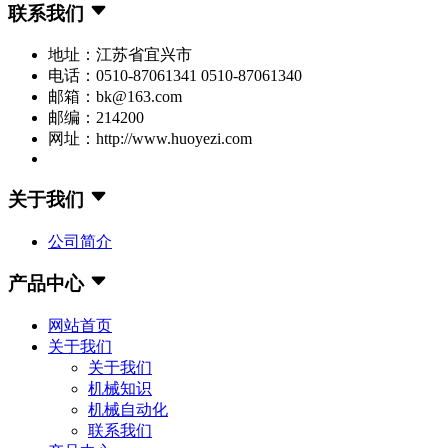
联系我们
地址：江苏省宜兴市
电话：0510-87061341 0510-87061340
邮箱：bk@163.com
邮编：214200
网址：http://www.huoyezi.com
关于我们
公司简介
产品中心
网站首页
关于我们
关于我们
机械知识
机械自动化
联系我们