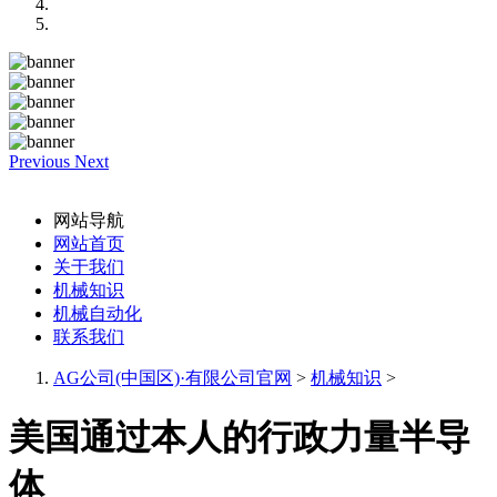
Previous
Next
网站导航
网站首页
关于我们
机械知识
机械自动化
联系我们
AG公司(中国区)·有限公司官网
>
机械知识
>
美国通过本人的行政力量半导
体