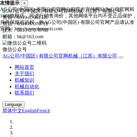
友情提示
×
AG公司(中国区)·有限公司官网公司官方宣传网站为公司官网和
1688旗舰店，可进行销售询价，其他网络平台均不受正品保护，
售前：0510-87061341
并将保留追诉权，购AG公司(中国区)·有限公司官网产品请认准
售后：0510-87076718
官网：http://www.huoyezi.com
技术：0510-87076708
邮箱：bk@163.com
微信公众号
AG公司(中国区)·有限公司官网机械（江苏）有限公司
网站首页
关于我们
机械知识
机械自动化
联系我们
Language
简体中文
English
French