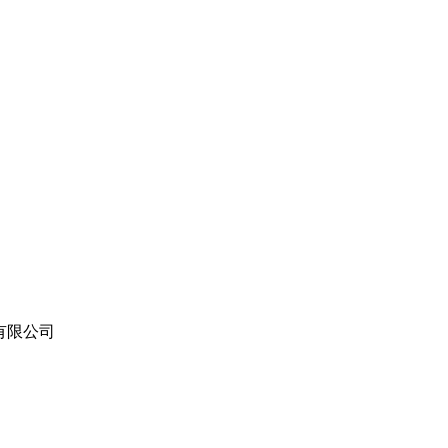
）有限公司