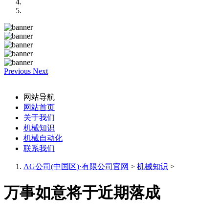
Previous
Next
网站导航
网站首页
关于我们
机械知识
机械自动化
联系我们
AG公司(中国区)·有限公司官网
>
机械知识
>
万事如意将于近期落成