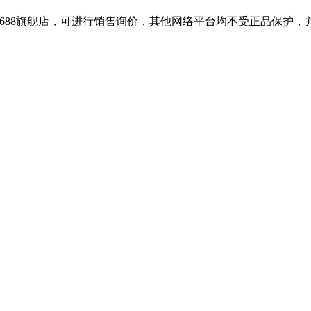
1688旗舰店，可进行销售询价，其他网络平台均不受正品保护，