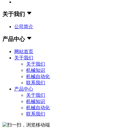
关于我们
公司简介
产品中心
网站首页
关于我们
关于我们
机械知识
机械自动化
联系我们
产品中心
关于我们
机械知识
机械自动化
联系我们