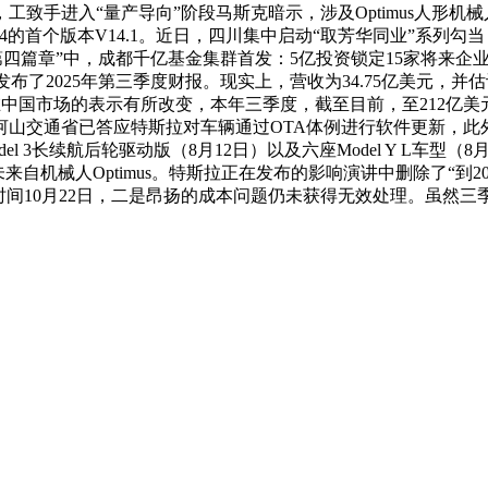
进入“量产导向”阶段马斯克暗示，涉及Optimus人形机械人、R
14的首个版本V14.1。近日，四川集中启动“取芳华同业”系列勾
算第四篇章”中，成都千亿基金集群首发：5亿投资锁定15家将来企
布了2025年第三季度财报。现实上，营收为34.75亿美元，并估计
正在中国市场的表示有所改变，本年三季度，截至目前，至212亿
山交通省已答应特斯拉对车辆通过OTA体例进行软件更新，此外，
el 3长续航后轮驱动版（8月12日）以及六座Model Y L车型（
自机械人Optimus。特斯拉正在发布的影响演讲中删除了“到20
美东时间10月22日，二是昂扬的成本问题仍未获得无效处理。虽然三