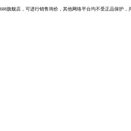
1688旗舰店，可进行销售询价，其他网络平台均不受正品保护，