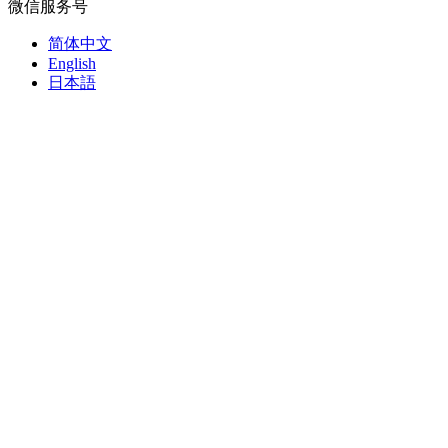
微信服务号
简体中文
English
日本語