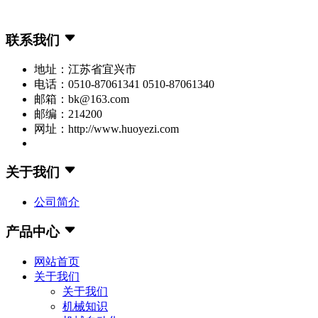
联系我们
地址：江苏省宜兴市
电话：0510-87061341 0510-87061340
邮箱：bk@163.com
邮编：214200
网址：http://www.huoyezi.com
关于我们
公司简介
产品中心
网站首页
关于我们
关于我们
机械知识