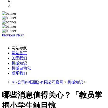
Previous
Next
网站导航
网站首页
关于我们
机械知识
机械自动化
联系我们
AG公司(中国区)·有限公司官网
>
机械知识
>
哪些消息值得关心？「教员掌
掴小学生触目惊