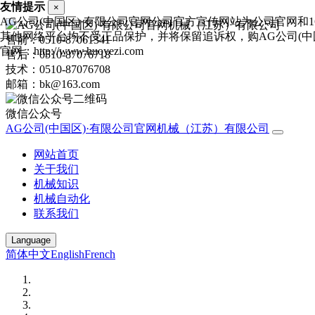
友情提示
×
AG公司(中国区)·有限公司官网公司官方宣传网站为公司官网和1
其他网络平台均不受正品保护，并将保留追诉权，购AG公司(中
售前：0510-87061341
官网：http://www.huoyezi.com
售后：0510-87076718
技术：0510-87076708
邮箱：bk@163.com
微信公众号
AG公司(中国区)·有限公司官网机械（江苏）有限公司
网站首页
关于我们
机械知识
机械自动化
联系我们
Language
简体中文
English
French