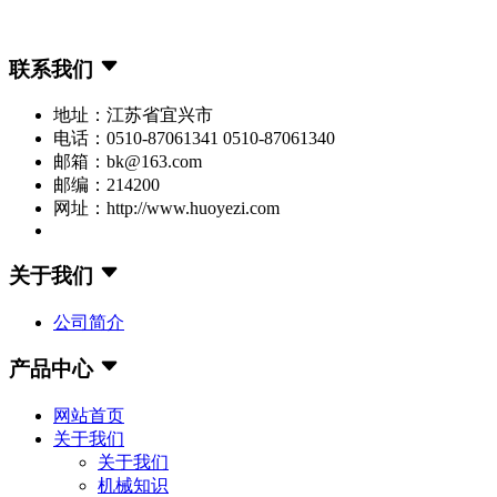
联系我们
地址：江苏省宜兴市
电话：0510-87061341 0510-87061340
邮箱：bk@163.com
邮编：214200
网址：http://www.huoyezi.com
关于我们
公司简介
产品中心
网站首页
关于我们
关于我们
机械知识