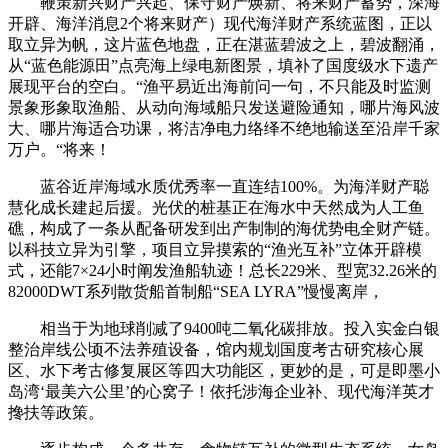
鞭策新兴财产兴起、保守财产焕新、将来财产蓄势，深海
开辟、海洋消息2个将来财产）现代海洋财产系统蓝图，正以
取立异为帆，这片蓝色地盘，正在湛蓝碧波之上，碧波翻涌，
从“蓝色能源田”点亮海上绿电新图景，填补了国度级水下遗产
展现平台的空白。“渔平易近出海前问一句，不只能及时监测
景象形象取渔船、从动向海域船只发送避险通知，哪片海风波
大、哪片海适合功课，将洁净电力络绎不绝地输送至沿岸千家
万户。“将来！
蓝谷近岸海域水质优秀率一直连结100%。为海洋财产聪
慧化成长建起后援。光伏的桩基正在海水中天然成为人工鱼
礁，构成了一条从配备研发到出产制制的海优势电全财产链。
以科技立异为引擎，项目立异摸索的“渔光互补”立体开辟模
式，还能7×24小时阐发渔船轨迹！总长229米、型宽32.26米的
82000DWT系列散货船首制船“SEA LYRA”慢慢离岸，
相当于为地球削减了9400吨二氧化碳排放。投入实金白银
整治岸线公顷不法养殖设备，馆内规划国度考古研究核心展
区、水下考古修复展区等四大功能区，更妙的是，可是即墨小
岛湾‘最美六公里’的心窝子！依托涉海企业补、现代海洋英才
搀扶等政策。