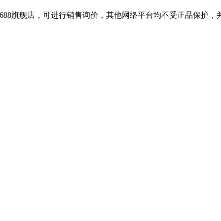
1688旗舰店，可进行销售询价，其他网络平台均不受正品保护，