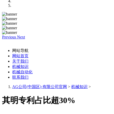
Previous
Next
网站导航
网站首页
关于我们
机械知识
机械自动化
联系我们
AG公司(中国区)·有限公司官网
>
机械知识
>
其明专利占比超30%