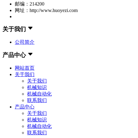
邮编：214200
网址：http://www.huoyezi.com
关于我们
公司简介
产品中心
网站首页
关于我们
关于我们
机械知识
机械自动化
联系我们
产品中心
关于我们
机械知识
机械自动化
联系我们