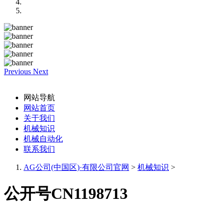
Previous
Next
网站导航
网站首页
关于我们
机械知识
机械自动化
联系我们
AG公司(中国区)·有限公司官网
>
机械知识
>
公开号CN1198713