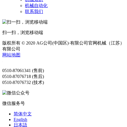
机械自动化
联系我们
扫一扫，浏览移动端
版权所有 © 2020 AG公司(中国区)·有限公司官网机械（江苏）
有限公司
网站地图
0510-87061341 (售前)
0510-87076718 (售后)
0510-87076732 (技术)
微信服务号
简体中文
English
日本語