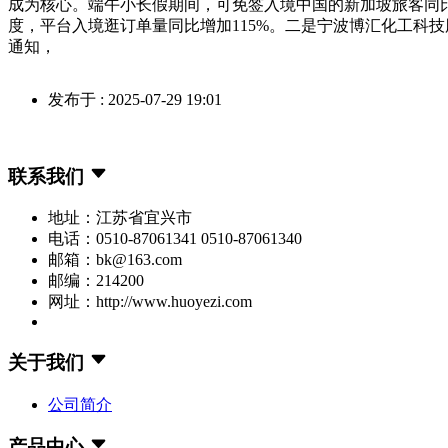
成为核心。端午小长假期间，可免签入境中国的新加坡旅客同比
度，平台入境逛订单量同比增加115%。二是宁波博汇化工科
通知，
发布于 : 2025-07-29 19:01
联系我们
地址：江苏省宜兴市
电话：0510-87061341 0510-87061340
邮箱：bk@163.com
邮编：214200
网址：http://www.huoyezi.com
关于我们
公司简介
产品中心