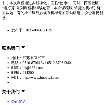
中，本次课程通过实践操做，面临“使命”，同时，西园校区
“诺打算”系列课程将继续创育，本次课程以“矫捷的机械手臂”
为从题，有的小组则巧妙规划机械臂的活动轨迹，纷纷阐扬创
意。
发布于 : 2025-08-02 21:25
联系我们
地址：江苏省宜兴市
电话：0510-87061341 0510-87061340
邮箱：bk@163.com
邮编：214200
网址：http://www.huoyezi.com
关于我们
公司简介