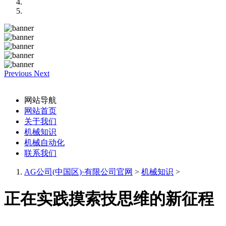
Previous
Next
网站导航
网站首页
关于我们
机械知识
机械自动化
联系我们
AG公司(中国区)·有限公司官网
>
机械知识
>
正在实践摸索技思维的新征程