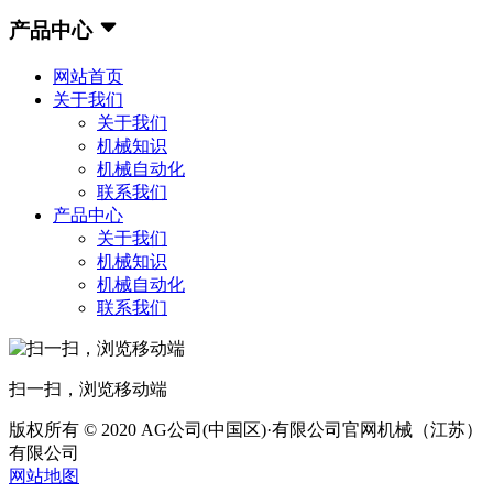
产品中心
网站首页
关于我们
关于我们
机械知识
机械自动化
联系我们
产品中心
关于我们
机械知识
机械自动化
联系我们
扫一扫，浏览移动端
版权所有 © 2020 AG公司(中国区)·有限公司官网机械（江苏）
有限公司
网站地图