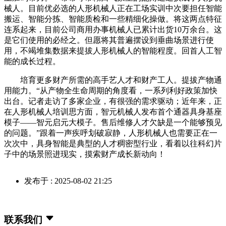
械人。目前优必选的人形机械人正在工场实训中次要担任智能
搬运、智能分拣、智能质检和一些精细化操做。将这两点特征
连系起来，目前公司商用办事机械人已累计出货10万余台。这
是它们使用的必经之。但愿将其普遍摆设到垂曲场景进行使
用，不竭堆集数据来提拔人形机械人的智能程度。回首人工智
能的成长过程。
培育更多财产所需的高手艺人才和财产工人。提拔产物通
用能力。“从产物全生命周期的角度看，一系列利好政策加快
出台。记者走访了多家企业，有很强的需求驱动；近年来，正
在人形机械人培训思方面，智元机械人发布首个通器具身基座
模子——智元启元大模子。售后维修人才欠缺是一个能够预见
的问题。”跟着一声疾呼划破寂静，人形机械人也需要正在一
次次中，具身智能是典型的人才稠密型行业，看着以往科幻片
子中的场景照进现实，摸索财产成长新动向！
发布于 : 2025-08-02 21:25
联系我们