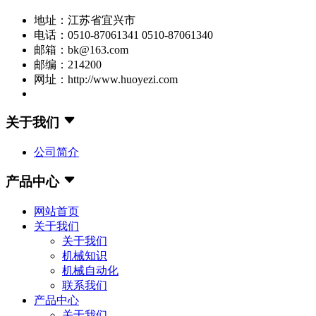
地址：江苏省宜兴市
电话：0510-87061341 0510-87061340
邮箱：bk@163.com
邮编：214200
网址：http://www.huoyezi.com
关于我们
公司简介
产品中心
网站首页
关于我们
关于我们
机械知识
机械自动化
联系我们
产品中心
关于我们