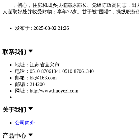
，初心，住房和城乡扶植部原部长、党组陈政高同志，出力
人谋取好处并收受财物；享年72岁。甘于被“围猎”，操纵职
发布于 : 2025-08-02 21:26
联系我们
地址：江苏省宜兴市
电话：0510-87061341 0510-87061340
邮箱：bk@163.com
邮编：214200
网址：http://www.huoyezi.com
关于我们
公司简介
产品中心