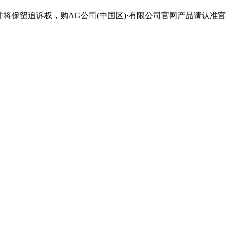
并将保留追诉权，购AG公司(中国区)·有限公司官网产品请认准官