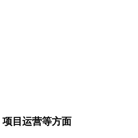
、项目运营等方面