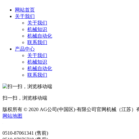
网站首页
关于我们
关于我们
机械知识
机械自动化
联系我们
产品中心
关于我们
机械知识
机械自动化
联系我们
扫一扫，浏览移动端
版权所有 © 2020 AG公司(中国区)·有限公司官网机械（江苏
网站地图
0510-87061341 (售前)