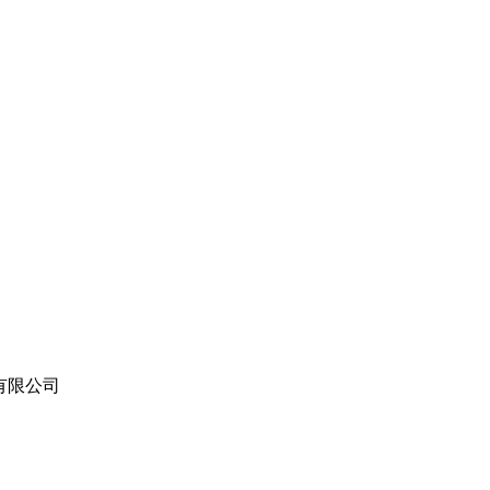
）有限公司