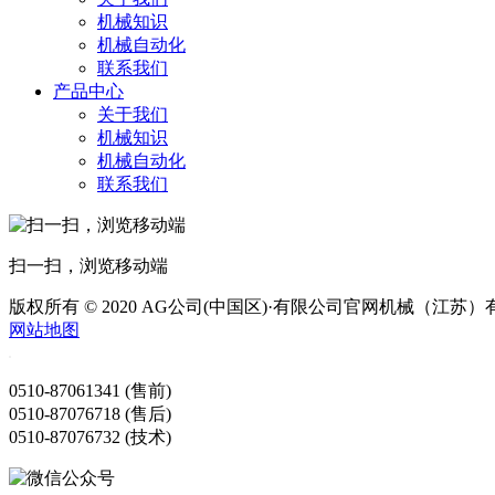
机械知识
机械自动化
联系我们
产品中心
关于我们
机械知识
机械自动化
联系我们
扫一扫，浏览移动端
版权所有 © 2020 AG公司(中国区)·有限公司官网机械（江苏
网站地图
0510-87061341 (售前)
0510-87076718 (售后)
0510-87076732 (技术)