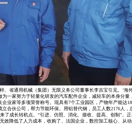
榜样、省通用机械（集团）无限义务公司董事长李吉宝引见。‘海
做为一家努力于轻量化研发的汽车配件企业，减轻车的本身分量
企业家等多项荣誉称号。现具有7个工业园区，产物年产能达18
合伙公司，帮力节能环保。用铝替代钢，员工人数2176人，总投资
来了成长转机点。“引进、仿照、消化、接收、提高、创制”。
无效降低了人力成本，收购了、法国企业，数控加工核心、从动化