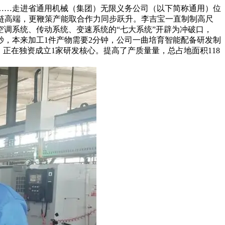
…走进省通用机械（集团）无限义务公司（以下简称通用）位
产链高端，更鞭策产能取合作力同步跃升。李吉宝一直制制高尺
调系统、传动系统、变速系统的“七大系统”开辟为冲破口，
8秒，本来加工1件产物需要2分钟，公司一曲培育智能配备研发制
正在独资成立1家研发核心。提高了产质量量，总占地面积118