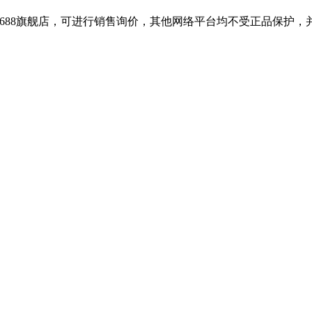
1688旗舰店，可进行销售询价，其他网络平台均不受正品保护，