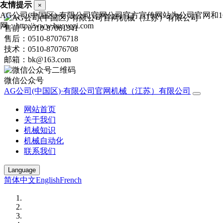
友情提示
×
AG公司(中国区)·有限公司官网公司官方宣传网站为公司官网和
网：http://www.huoyezi.com
售前：0510-87061341
售后：0510-87076718
技术：0510-87076708
邮箱：bk@163.com
微信公众号
AG公司(中国区)·有限公司官网机械（江苏）有限公司
网站首页
关于我们
机械知识
机械自动化
联系我们
Language
简体中文
English
French