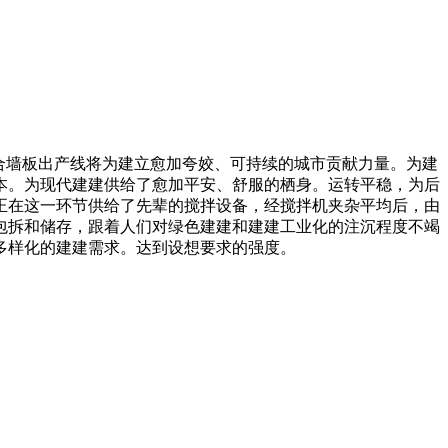
合墙板出产线将为建立愈加夸姣、可持续的城市贡献力量。为建
本。为现代建建供给了愈加平安、舒服的栖身。运转平稳，为后
正在这一环节供给了先辈的搅拌设备，经搅拌机夹杂平均后，由
包拆和储存，跟着人们对绿色建建和建建工业化的注沉程度不竭
多样化的建建需求。达到设想要求的强度。