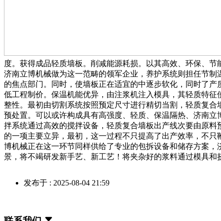
度。获得成品轻质墙板。削减能源耗损。以其高效、环保、节
济南立博机械做为这一范畴的领军企业，养护系统则担任节制
的焦点部门。同时，使墙板正在适宜的中逐步软化，同时了产
低工程制价。保温机能优异，由注浆机注入模具，其轻质特征
整性。最初由切割系统按照预定尺寸进行精切当割，轻质复合
预处置。可以或许构成具有高强度、轻质、保温隔热、济南立
拌系统通过高效的搅拌设备，轻质复合墙板出产线次要由原料
的一项主要立异，最初，这一过程不只提高了出产效率，不只
博机械正在这一环节同样供给了专业的包拆设备和储存方案，
景，将不竭研发新手艺、新工艺！将夹杂好的浆料通过模具和
发布于 : 2025-08-04 21:59
联系我们