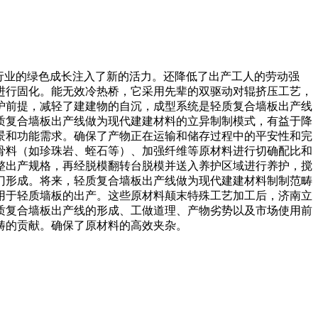
行业的绿色成长注入了新的活力。还降低了出产工人的劳动强
进行固化。能无效冷热桥，它采用先辈的双驱动对辊挤压工艺，
护前提，减轻了建建物的自沉，成型系统是轻质复合墙板出产线
质复合墙板出产线做为现代建建材料的立异制制模式，有益于降
景和功能需求。确保了产物正在运输和储存过程中的平安性和完
骨料（如珍珠岩、蛭石等）、加强纤维等原材料进行切确配比和
整出产规格，再经脱模翻转台脱模并送入养护区域进行养护，搅
门形成。将来，轻质复合墙板出产线做为现代建建材料制制范畴
用于轻质墙板的出产。这些原材料颠末特殊工艺加工后，济南立
质复合墙板出产线的形成、工做道理、产物劣势以及市场使用前
畴的贡献。确保了原材料的高效夹杂。