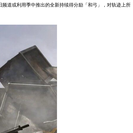
频道或利用季中推出的全新持续得分励「和弓」，对轨迹上所