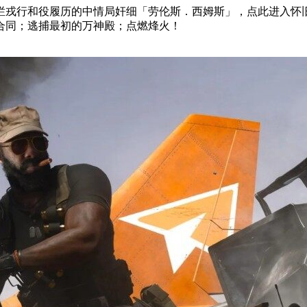
戎行和役履历的中情局奸细「劳伦斯．西姆斯」，点此进入怀旧
合同；逃捕最初的万神殿；点燃烽火！