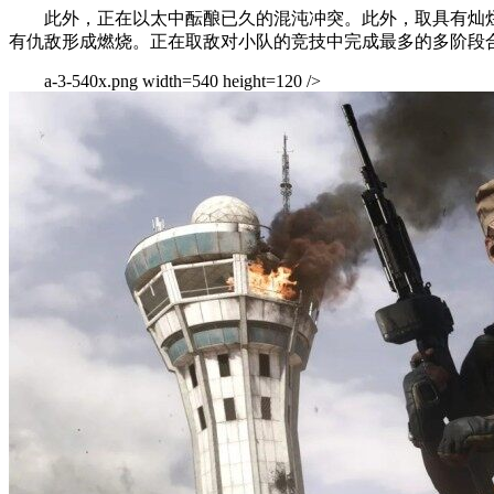
此外，正在以太中酝酿已久的混沌冲突。此外，取具有灿烂
有仇敌形成燃烧。正在取敌对小队的竞技中完成最多的多阶段
a-3-540x.png width=540 height=120 />