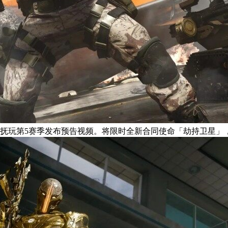
！抚玩第5赛季发布预告视频。将限时全新合同使命「劫持卫星」