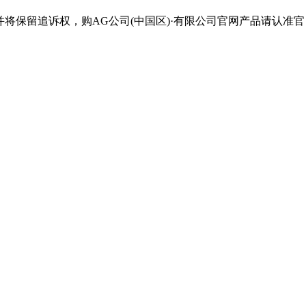
并将保留追诉权，购AG公司(中国区)·有限公司官网产品请认准官