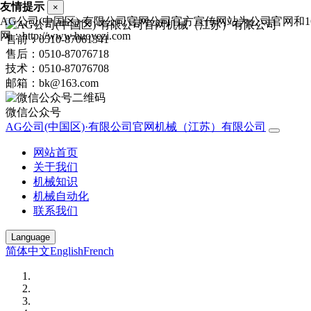
友情提示
×
AG公司(中国区)·有限公司官网公司官方宣传网站为公司官网和
网：http://www.huoyezi.com
售前：0510-87061341
售后：0510-87076718
技术：0510-87076708
邮箱：bk@163.com
微信公众号
AG公司(中国区)·有限公司官网机械（江苏）有限公司
网站首页
关于我们
机械知识
机械自动化
联系我们
Language
简体中文
English
French