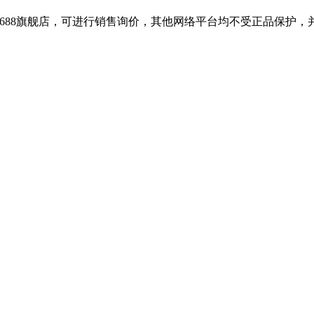
1688旗舰店，可进行销售询价，其他网络平台均不受正品保护，