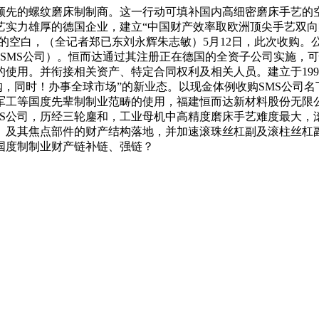
先的螺纹磨床制制商。这一行动可填补国内高细密磨床手艺的空白
艺实力雄厚的德国企业，建立“中国财产效率取欧洲顶尖手艺双向
空白，（全记者郑已东刘永辉朱志敏）5月12日，此次收购。公司以
bH（简称SMS公司）。恒而达通过其注册正在德国的全资子公司实
使用。并衔接相关资产、特定合同权利及相关人员。建立于19
购，同时！办事全球市场”的新业态。以现金体例收购SMS公司
军工等国度先辈制制业范畴的使用，福建恒而达新材料股份无限公
MS公司，历经三轮鏖和，工业母机中高精度磨床手艺难度最大，
）及其焦点部件的财产结构落地，并加速滚珠丝杠副及滚柱丝杠副
国度制制业财产链补链、强链？