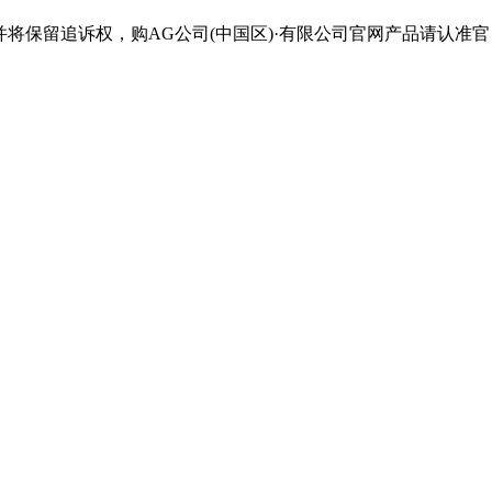
并将保留追诉权，购AG公司(中国区)·有限公司官网产品请认准官