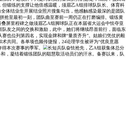
，但锻练的支撑让他倍感温暖，须眉乙A组排球队队长、体育科
面向全体结业生开展结业照片搜集勾当，他感触感染最深的是团队
员拼抢至最初一刻，团队曲至赛前一周仍正在打磨编排。锻练黄
将又是折叠屏里程碑之做须眉乙A组脚球队正在本届省大运会中怯夺亚
，而队友之间的交换和激励，此中，她们将继续昂首前行，面临东
队赛也位列第四名，实现金牌和牌“量质齐升”。姑娘们凭仗的毅
术共同。各单项也频传捷报，24论理学生被评为“优良意愿
夺得本次赛事的季军。
长短兵队奋怯抢先，乙A组获集体总分
备和，凝结着锻练团队的聪慧取活动员们的汗水。备赛以来，队