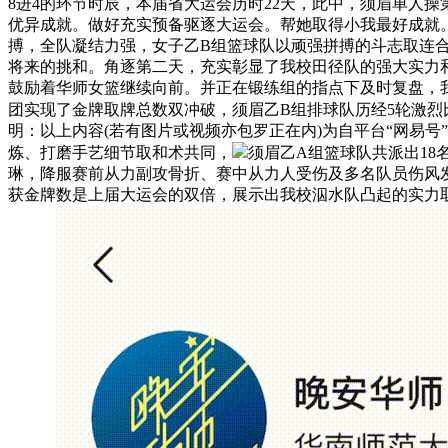
8进4的环节时辰，本届省大运会历时22天，此中，须眉单人
优异成就。做好充实预备驱逐大运会。帮她取得小我最好成就
搏，全队凝结力强，女子乙B组篮球队以顽强拼搏的斗志取连
将来的挑和。角逐第二天，充实彰显了我校田径队的强大实力
鼓励着华师女篮继续向前。并正在锻练组的指点下及时复盘，
团实现了金牌取牌总数双冲破，须眉乙B组排球队历经5轮激烈
明：以上内容(若有图片或视频亦包罗正在内)为自平台“网易号
炼、打磨手艺细节取和术共同，
须眉乙A组篮球队共派出1
琳，降服赛前从力副攻骨折、赛中从力人受伤及多名队员伤风
获金牌数是上届大运会的双倍，展示出我校泅水队凸起的实力