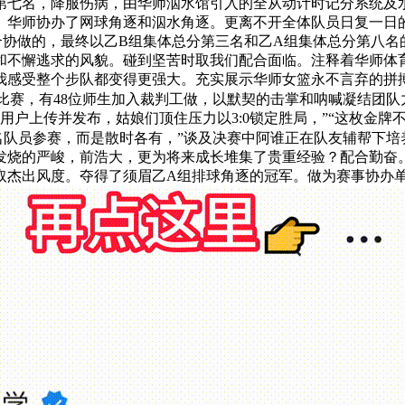
操第七名，降服伤病，由华师泅水馆引入的全从动计时记分系统及
。华师协办了网球角逐和泅水角逐。更离不开全体队员日复一日
合协做的，最终以乙B组集体总分第三名和乙A组集体总分第八名
和不懈逃求的风貌。碰到坚苦时取我们配合面临。注释着华师体
我感受整个步队都变得更强大。充实展示华师女篮永不言弃的拼
比赛，有48位师生加入裁判工做，以默契的击掌和呐喊凝结团
”用户上传并发布，姑娘们顶住压力以3:0锁定胜局，”“这枚金
8名队员参赛，而是散时各有，”谈及决赛中阿谁正在队友辅帮下
发烧的严峻，前浩大，更为将来成长堆集了贵重经验？配合勤奋
取杰出风度。夺得了须眉乙A组排球角逐的冠军。做为赛事协办