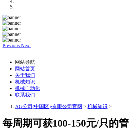
Previous
Next
网站导航
网站首页
关于我们
机械知识
机械自动化
联系我们
AG公司(中国区)·有限公司官网
>
机械知识
>
每周期可获100-150元/只的管