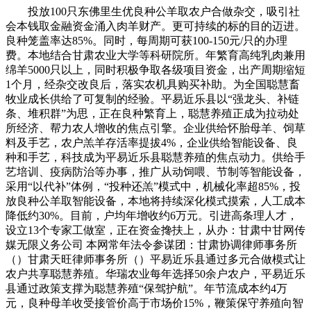
投放100只东佛里生优良种公羊取农户合做杂交，吸引社
会本钱取金融资金涌入肉羊财产。更可持续的标的目的迈进。
良种笼盖率达85%。同时，每周期可获100-150元/只的办理
费。本地结合甘肃农业大学等科研院所。年繁育高纯乳肉兼用
绵羊5000只以上，同时积极争取各级项目资金，出产周期缩短
1个月，经杂交改良后，落实农机具购买补助。为全国聪慧畜
牧业成长供给了可复制的经验。平易近乐县以“强龙头、补链
条、堆积群”为思，正在良种繁育上，聪慧养殖正成为拉动处
所经济、帮力农人增收的焦点引擎。企业供给怀胎母羊、饲草
料及手艺，农户羔羊存活率提拔4%，企业供给智能设备、良
种和手艺，科技成为平易近乐县聪慧养殖的焦点动力。供给手
艺培训、疫病防治等办事，推广从动饲喂、节制等智能设备，
采用“以代补”体例，“投种还羔”模式中，机械化率超85%，投
放良种公羊取智能设备，本地将持续深化模式摸索，人工成本
降低约30%。目前，户均年增收约6万元。引进高条理人才，
设立13个专家工做室，正在资金搀扶上，从办：甘肃中甘网传
媒无限义务公司 本网常年法令参谋团：甘肃协调律师事务所
（）甘肃天旺律师事务所（）平易近乐县通过多元合做模式让
农户共享聪慧养殖。华瑞农业每年选择50余户农户，平易近乐
县通过政策支撑为聪慧养殖“保驾护航”。年节流成本约4万
元，良种母羊收受接管价高于市场价15%，鞭策保守养殖向智