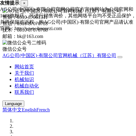
友情提示
×
AG公司(中国区)·有限公司官网公司官方宣传网站为公司官网和
1688旗舰店，可进行销售询价，其他网络平台均不受正品保护，
售前：0510-87061341
并将保留追诉权，购AG公司(中国区)·有限公司官网产品请认准
售后：0510-87076718
官网：http://www.huoyezi.com
技术：0510-87076708
邮箱：bk@163.com
微信公众号
AG公司(中国区)·有限公司官网机械（江苏）有限公司
网站首页
关于我们
机械知识
机械自动化
联系我们
Language
简体中文
English
French